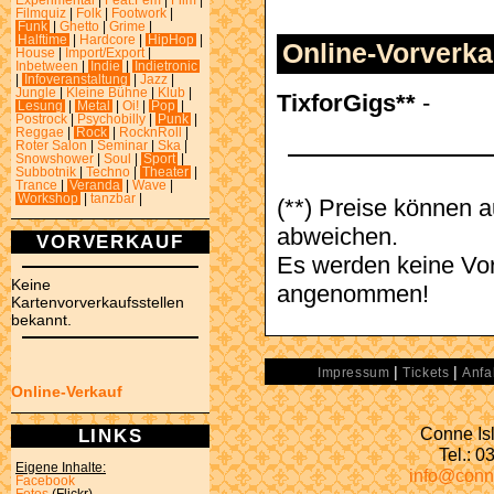
Experimental
|
Feat.Fem
|
Film
|
Filmquiz
|
Folk
|
Footwork
|
Funk
|
Ghetto
|
Grime
|
Halftime
|
Hardcore
|
HipHop
|
Online-Vorverka
House
|
Import/Export
|
Inbetween
|
Indie
|
Indietronic
|
Infoveranstaltung
|
Jazz
|
Jungle
|
Kleine Bühne
|
Klub
|
TixforGigs**
-
Lesung
|
Metal
|
Oi!
|
Pop
|
Postrock
|
Psychobilly
|
Punk
|
Reggae
|
Rock
|
RocknRoll
|
Roter Salon
|
Seminar
|
Ska
|
Snowshower
|
Soul
|
Sport
|
Subbotnik
|
Techno
|
Theater
|
Trance
|
Veranda
|
Wave
|
Workshop
|
tanzbar
|
(**) Preise können 
abweichen.
VORVERKAUF
Es werden keine Vor
Keine
angenommen!
Kartenvorverkaufsstellen
bekannt.
|
|
Impressum
Tickets
Anfa
Online-Verkauf
Conne Isl
LINKS
Tel.: 
Eigene Inhalte:
info@conn
Facebook
Fotos
(Flickr)