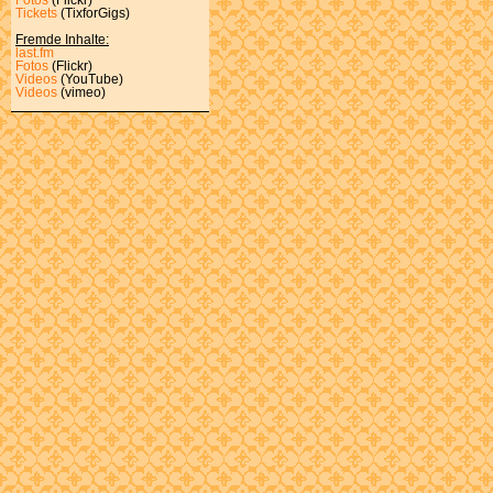
Tickets
(TixforGigs)
Fremde Inhalte:
last.fm
Fotos
(Flickr)
Videos
(YouTube)
Videos
(vimeo)