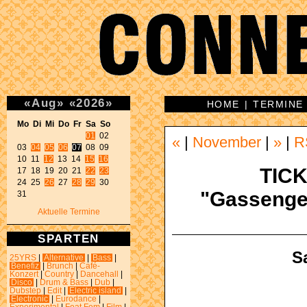
«
Aug
»
«
2026
»
HOME
|
TERMINE
Mo Di Mi Do Fr Sa So 
01
 02 

«
|
November
|
»
|
R
03 
04
05
06
07
 08 09 

10 11 
12
 13 14 
15
16
TICK
17 18 19 20 21 
22
23
24 25 
26
 27 
28
29
 30 

"Gassengef
31 
Aktuelle Termine
SPARTEN
S
25YRS
|
Alternative
|
Bass
|
Benefiz
|
Brunch
|
Café-
Konzert
|
Country
|
Dancehall
|
Disco
|
Drum & Bass
|
Dub
|
Dubstep
|
Edit
|
Electric island
|
Electronic
|
Eurodance
|