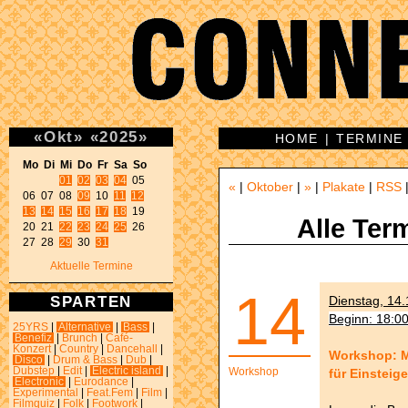
«
Okt
»
«
2025
»
HOME
|
TERMINE
Mo Di Mi Do Fr Sa So 
01
02
03
04
 05 

«
|
Oktober
|
»
|
Plakate
|
RSS
06 07 08 
09
 10 
11
12
13
14
15
16
17
18
 19 

Alle Ter
20 21 
22
23
24
25
 26 

27 28 
29
 30 
31
Aktuelle Termine
14
SPARTEN
Dienstag, 14.
Beginn: 18:0
25YRS
|
Alternative
|
Bass
|
Benefiz
|
Brunch
|
Café-
Konzert
|
Country
|
Dancehall
|
Workshop: Me
Disco
|
Drum & Bass
|
Dub
|
Dubstep
|
Edit
|
Electric island
|
Workshop
für Einstei
Electronic
|
Eurodance
|
Experimental
|
Feat.Fem
|
Film
|
Filmquiz
|
Folk
|
Footwork
|