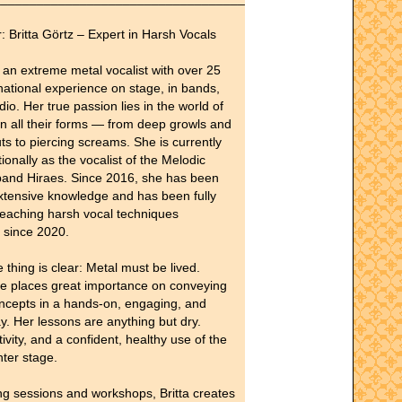
: Britta Görtz – Expert in Harsh Vocals
s an extreme metal vocalist with over 25
rnational experience on stage, in bands,
dio. Her true passion lies in the world of
in all their forms — from deep growls and
ts to piercing screams. She is currently
tionally as the vocalist of the Melodic
band Hiraes. Since 2016, she has been
xtensive knowledge and has been fully
teaching harsh vocal techniques
y since 2020.
e thing is clear: Metal must be lived.
e places great importance on conveying
oncepts in a hands-on, engaging, and
y. Her lessons are anything but dry.
ivity, and a confident, healthy use of the
nter stage.
ng sessions and workshops, Britta creates