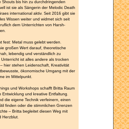
le Shouts bis hin zu durchdringenden
ell ist sie als Sängerin der Melodic Death
aes international aktiv. Seit 2016 gibt sie
es Wissen weiter und widmet sich seit
uflich dem Unterrichten von Harsh-
en.
eht fest: Metal muss gelebt werden.
sie großen Wert darauf, theoretische
snah, lebendig und verständlich zu
r Unterricht ist alles andere als trocken
– hier stehen Leidenschaft, Kreativität
stbewusste, ökonomische Umgang mit der
e im Mittelpunkt.
hings und Workshops schafft Britta Raum
le Entwicklung und kreative Entfaltung.
d die eigene Technik verfeinern, einen
 Stil finden oder die stimmlichen Grenzen
hte – Britta begleitet diesen Weg mit
 Herzblut.
___________________________________