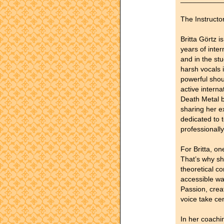
The Instructor
Britta Görtz i
years of inte
and in the stu
harsh vocals 
powerful shou
active interna
Death Metal 
sharing her e
dedicated to 
professionall
For Britta, on
That’s why sh
theoretical c
accessible wa
Passion, creat
voice take ce
In her coachi