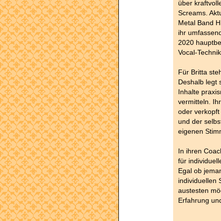
über kraftvol
Screams. Aktu
Metal Band Hir
ihr umfassend
2020 hauptber
Vocal-Technik
Für Britta st
Deshalb legt 
Inhalte praxi
vermitteln. Ih
oder verkopft 
und der selb
eigenen Stimm
In ihren Coac
für individuel
Egal ob jeman
individuellen
austesten möc
Erfahrung und
__________