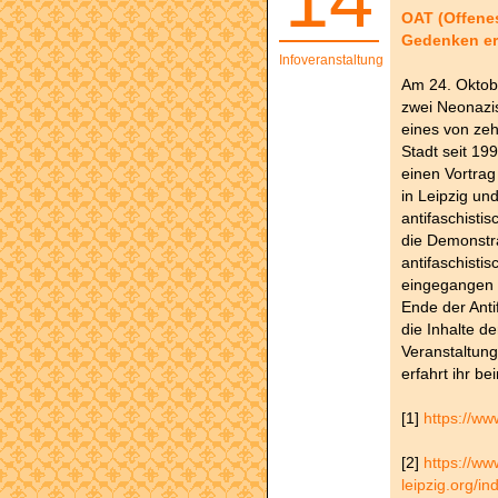
OAT (Offenes
Gedenken er
Infoveranstaltung
Am 24. Oktob
zwei Neonazi
eines von zeh
Stadt seit 19
einen Vortrag
in Leipzig und
antifaschisti
die Demonstr
antifaschisti
eingegangen 
Ende der Ant
die Inhalte d
Veranstaltung
erfahrt ihr be
[1]
https://ww
[2]
https://ww
leipzig.org/i