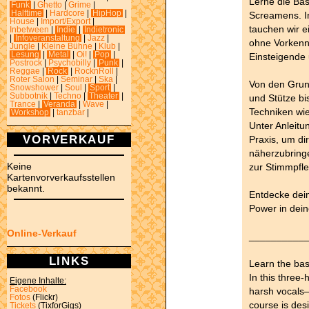
Lerne die Ba
Funk
|
Ghetto
|
Grime
|
Halftime
|
Hardcore
|
HipHop
|
Screamens. I
House
|
Import/Export
|
tauchen wir e
Inbetween
|
Indie
|
Indietronic
|
Infoveranstaltung
|
Jazz
|
ohne Vorkennt
Jungle
|
Kleine Bühne
|
Klub
|
Lesung
|
Metal
|
Oi!
|
Pop
|
Einsteigende 
Postrock
|
Psychobilly
|
Punk
|
Reggae
|
Rock
|
RocknRoll
|
Roter Salon
|
Seminar
|
Ska
|
Von den Grun
Snowshower
|
Soul
|
Sport
|
Subbotnik
|
Techno
|
Theater
|
und Stütze bi
Trance
|
Veranda
|
Wave
|
Techniken wi
Workshop
|
tanzbar
|
Unter Anleitu
VORVERKAUF
Praxis, um di
näherzubringe
Keine
zur Stimmpfle
Kartenvorverkaufsstellen
bekannt.
Entdecke dein
Power in dein
Online-Verkauf
__________
LINKS
Learn the bas
In this three-
Eigene Inhalte:
Facebook
harsh vocals
Fotos
(Flickr)
course is des
Tickets
(TixforGigs)