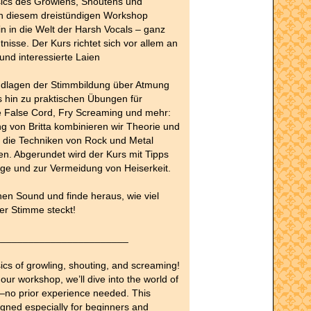
sics des Growlens, Shoutens und
n diesem dreistündigen Workshop
in in die Welt der Harsh Vocals – ganz
nisse. Der Kurs richtet sich vor allem an
und interessierte Laien
dlagen der Stimmbildung über Atmung
s hin zu praktischen Übungen für
e False Cord, Fry Screaming und mehr:
ng von Britta kombinieren wir Theorie und
r die Techniken von Rock und Metal
n. Abgerundet wird der Kurs mit Tipps
ge und zur Vermeidung von Heiserkeit.
en Sound und finde heraus, wie viel
er Stimme steckt!
________________________
ics of growling, shouting, and screaming!
hour workshop, we’ll dive into the world of
—no prior experience needed. This
igned especially for beginners and