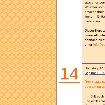
space for per
Whether someo
develop their
limits — Brit
dedication.
Dieser Kurs w
finanziell unt
dennoch nicht
unter
info@co
14
Dienstag, 14.
Beginn: 18:3
Ü30 Antifa V
- Zu alt für 
Ihr fühlt euc
und wollt etw