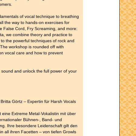
omers.
amentals of vocal technique to breathing
all the way to hands-on exercises for
ke False Cord, Fry Screaming, and more:
tta, we combine theory and practice to
 to the powerful techniques of rock and
 The workshop is rounded off with
 on vocal care and how to prevent
 sound and unlock the full power of your
 Britta Görtz – Expertin für Harsh Vocals
st eine Extreme Metal-Vokalistin mit über
ernationaler Bühnen-, Band- und
ng. Ihre besondere Leidenschaft gilt den
in all ihren Facetten – von tiefen Growls