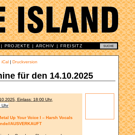
|
PROJEKTE
|
ARCHIV
|
FREISITZ
|
iCal
|
Druckversion
mine für den 14.10.2025
10.2025, Einlass: 18:00 Uhr,
0 Uhr
tal Up Your Voice I – Harsh Vocals
gende//AUSVERKAUFT