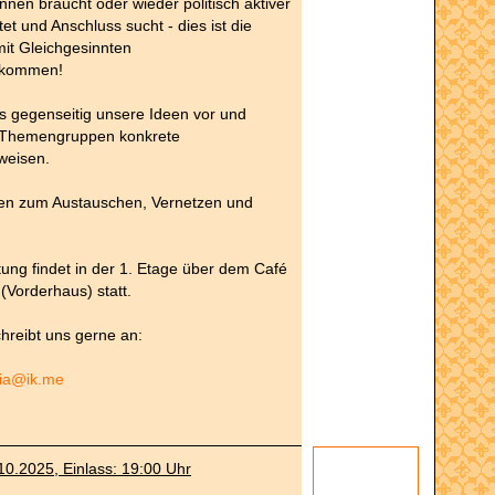
innen braucht oder wieder politisch aktiver
t und Anschluss sucht - dies ist die
it Gleichgesinnten
kommen!
ns gegenseitig unsere Ideen vor und
n Themengruppen konkrete
weisen.
fen zum Austauschen, Vernetzen und
tung findet in der 1. Etage über dem Café
(Vorderhaus) statt.
hreibt uns gerne an:
pia@ik.me
10.2025, Einlass: 19:00 Uhr