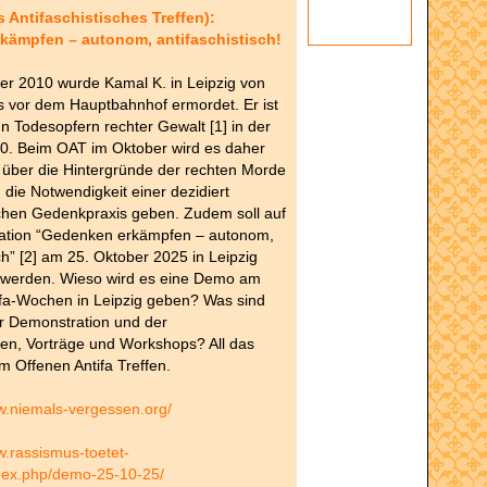
 Antifaschistisches Treffen):
kämpfen – autonom, antifaschistisch!
er 2010 wurde Kamal K. in Leipzig von
s vor dem Hauptbahnhof ermordet. Er ist
n Todesopfern rechter Gewalt [1] in der
90. Beim OAT im Oktober wird es daher
 über die Hintergründe der rechten Morde
 die Notwendigkeit einer dezidiert
schen Gedenkpraxis geben. Zudem soll auf
ation “Gedenken erkämpfen – autonom,
sch” [2] am 25. Oktober 2025 in Leipzig
werden. Wieso wird es eine Demo am
ifa-Wochen in Leipzig geben? Was sind
er Demonstration und der
en, Vorträge und Workshops? All das
im Offenen Antifa Treffen.
w.niemals-vergessen.org/
w.rassismus-toetet-
ndex.php/demo-25-10-25/