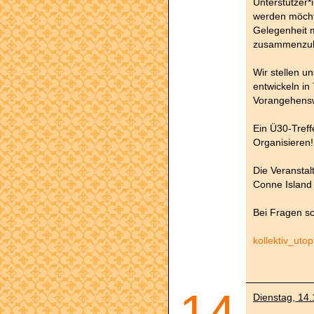
Unterstützer*
werden möchte
Gelegenheit m
zusammenzu
Wir stellen u
entwickeln i
Vorangehens
Ein Ü30-Tref
Organisieren!
Die Veranstal
Conne Island 
Bei Fragen sc
kollektiv_uto
14
Dienstag, 14.