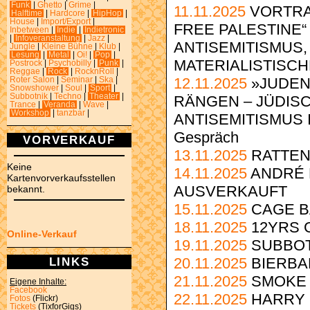
Funk
|
Ghetto
|
Grime
|
11.11.2025
VORTRA
Halftime
|
Hardcore
|
HipHop
|
House
|
Import/Export
|
FREE PALESTINE“
Inbetween
|
Indie
|
Indietronic
|
Infoveranstaltung
|
Jazz
|
ANTISEMITISMUS,
Jungle
|
Kleine Bühne
|
Klub
|
Lesung
|
Metal
|
Oi!
|
Pop
|
MATERIALISTISCH
Postrock
|
Psychobilly
|
Punk
|
Reggae
|
Rock
|
RocknRoll
|
12.11.2025
»JUDEN
Roter Salon
|
Seminar
|
Ska
|
Snowshower
|
Soul
|
Sport
|
Subbotnik
|
Techno
|
Theater
|
RÄNGEN – JÜDIS
Trance
|
Veranda
|
Wave
|
Workshop
|
tanzbar
|
ANTISEMITISMUS 
Gespräch
VORVERKAUF
13.11.2025
RATTEN
Keine
14.11.2025
ANDRÉ H
Kartenvorverkaufsstellen
AUSVERKAUFT
bekannt.
15.11.2025
CAGE B
18.11.2025
12YRS GS
Online-Verkauf
19.11.2025
SUBBO
LINKS
20.11.2025
BIERBAB
21.11.2025
SMOKE 
Eigene Inhalte:
Facebook
22.11.2025
HARRY
Fotos
(Flickr)
Tickets
(TixforGigs)