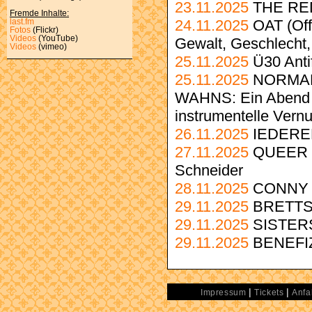
23.11.2025
THE RED 
Fremde Inhalte:
24.11.2025
OAT (Off
last.fm
Fotos
(Flickr)
Videos
(YouTube)
Gewalt, Geschlecht
Videos
(vimeo)
25.11.2025
Ü30 Anti
25.11.2025
NORMAL
WAHNS: Ein Abend g
instrumentelle Vernu
26.11.2025
IEDERE
27.11.2025
QUEER P
Schneider
28.11.2025
CONNY
29.11.2025
BRETTS
29.11.2025
SISTER
29.11.2025
BENEFI
|
|
Impressum
Tickets
Anfa