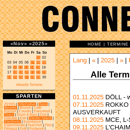
«
Nov
»
«
2025
»
HOME
|
TERMINE
Mo Di Mi Do Fr Sa So 
01
 02 

Lang
|
«
|
2025
|
»
|
03 04 05 06 
07
08
09
10 
11
12
13
14
15
 16 

Alle Ter
17 
18
19
20
21
22
23
24
25
26
27
28
29
 30 
Aktuelle Termine
SPARTEN
01.11.2025
DÖLL - 
07.11.2025
ROKKO 
25YRS
|
Alternative
|
Bass
|
Benefiz
|
Brunch
|
Café-
AUSVERKAUFT
Konzert
|
Country
|
Dancehall
|
Disco
|
Drum & Bass
|
Dub
|
08.11.2025
MCE, L-
Dubstep
|
Edit
|
Electric island
|
Electronic
|
Eurodance
|
Experimental
|
Feat.Fem
|
Film
|
09.11.2025
L'CHAIM 
Filmquiz
|
Folk
|
Footwork
|