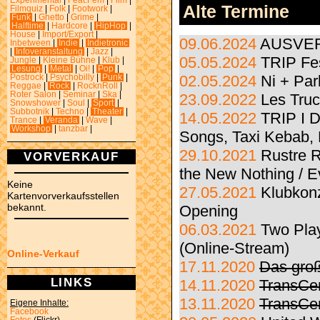
Experimental
|
Feat.Fem
|
Film
|
Alte Termine
Filmquiz
|
Folk
|
Footwork
|
Funk
|
Ghetto
|
Grime
|
Halftime
|
Hardcore
|
HipHop
|
House
|
Import/Export
|
09.06.2024
AUSVERK
Inbetween
|
Indie
|
Indietronic
|
Infoveranstaltung
|
Jazz
|
05.05.2024
TRIP Fes
Jungle
|
Kleine Bühne
|
Klub
|
Lesung
|
Metal
|
Oi!
|
Pop
|
02.05.2024
Ni + Pa
Postrock
|
Psychobilly
|
Punk
|
Reggae
|
Rock
|
RocknRoll
|
Roter Salon
|
Seminar
|
Ska
|
23.09.2022
Les Truc
Snowshower
|
Soul
|
Sport
|
Subbotnik
|
Techno
|
Theater
|
14.05.2022
TRIP I D
Trance
|
Veranda
|
Wave
|
Workshop
|
tanzbar
|
Songs, Taxi Kebab,
29.10.2021
Rustre R
VORVERKAUF
the New Nothing / E
Keine
27.05.2021
Klubkon
Kartenvorverkaufsstellen
bekannt.
Opening
06.03.2021
Two Play
(Online-Stream)
Online-Verkauf
17.11.2020
Das gro
LINKS
14.11.2020
TransCe
13.11.2020
TransCe
Eigene Inhalte:
Facebook
Fotos
(Flickr)