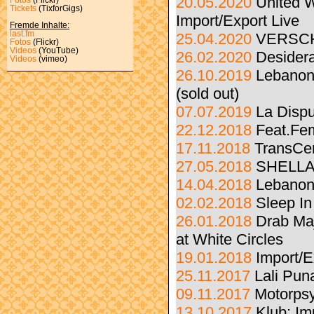
20.05.2020
United W
Tickets
(TixforGigs)
Import/Export Live
Fremde Inhalte:
last.fm
25.04.2020
VERSCHO
Fotos
(Flickr)
Videos
(YouTube)
26.02.2020
Desidera
Videos
(vimeo)
26.10.2019
Lebanon
(sold out)
07.07.2019
La Dispu
22.12.2018
Feat.Fem
17.11.2018
TransCen
27.05.2018
SHELLA
14.04.2018
Lebanon
02.02.2018
Sleep In
26.01.2018
Drab Maj
at White Circles
19.01.2018
Import/E
25.11.2017
Lali Pun
09.11.2017
Motorps
13.10.2017
Klub: Im