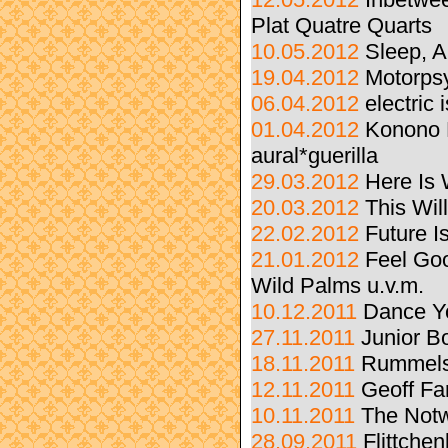
Plat Quatre Quarts
10.05.2012
Sleep, A
19.04.2012
Motorpsy
06.04.2012
electric
01.04.2012
Konono N
aural*guerilla
29.03.2012
Here Is
20.03.2012
This Wil
22.02.2012
Future I
21.01.2012
Feel Goo
Wild Palms u.v.m.
10.12.2011
Dance Yo
27.11.2011
Junior B
18.11.2011
Rummelsn
12.11.2011
Geoff Fa
10.11.2011
The Notw
28.09.2011
Flittche