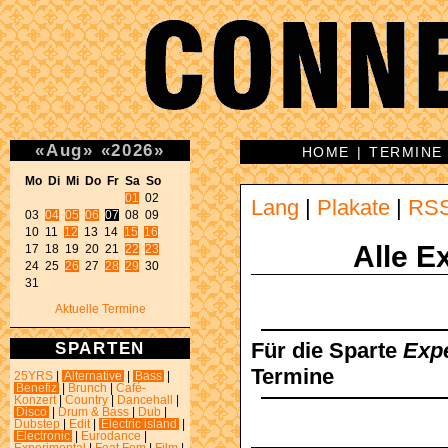
«
Aug
»
«
2026
»
HOME
|
TERMINE
Mo Di Mi Do Fr Sa So 
01
 02 

Lang
|
Plakate
|
RS
03 
04
05
06
07
 08 09 

10 11 
12
 13 14 
15
16
Alle E
17 18 19 20 21 
22
23
24 25 
26
 27 
28
29
 30 

31 
Aktuelle Termine
SPARTEN
Für die Sparte
Exp
Termine
25YRS
|
Alternative
|
Bass
|
Benefiz
|
Brunch
|
Café-
Konzert
|
Country
|
Dancehall
|
Disco
|
Drum & Bass
|
Dub
|
Dubstep
|
Edit
|
Electric island
|
Electronic
|
Eurodance
|