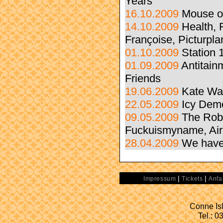
Years
16.10.2009
Mouse o
14.10.2009
Health, 
Françoise, Picturpla
01.10.2009
Station 
01.09.2009
Antitain
Friends
19.06.2009
Kate Wa
22.05.2009
Icy Dem
09.05.2009
The Robo
Fuckuismyname, Air
28.04.2009
We have 
|
|
Impressum
Tickets
Anfa
Conne Isl
Tel.: 