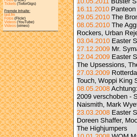
10.05.2011
Buster S
Tickets
(TixforGigs)
16.11.2010
Panteon
Fremde Inhalte:
last.fm
29.05.2010
The Bron
Fotos
(Flickr)
Videos
(YouTube)
08.05.2010
The Aggr
Videos
(vimeo)
Rockers, Urban Rej
03.04.2010
Easter 
27.12.2009
Mr. Sym
12.04.2009
Easter S
The Upsessions, Th
27.03.2009
Rotterd
Touch, Woppi King 
08.05.2008
Achtung:
2009 verschoben - S
Naismith, Mark Wyet
23.03.2008
Easter S
Doreen Shaffer, Moo
The Highjumpers
10.01.2008
WOM Mag