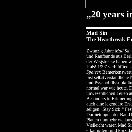
„20 years in
Mad Sin
The Heartbreak E
Zwanzig Jahre
Mad Sin
und Raufbande aus Berli
der Wegstrecke haben w
Hals! 1997 verblüfften
Sparrer.
Bemerkenswert d
fast selbstverständlich
und Psychobillysubkultu
normal war wie heute. Da
unwesentlichen Teilen a
Besonders in Erinnerung
auch eine legendäre Ers
seligen „Stay Sick!“ Fes
Darbietungen der Band h
Platten nunmehr weitaus 
Vielleicht waren Mad Si
erkämpften (und kurz da