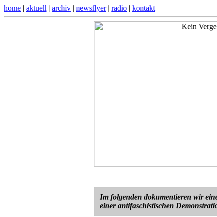
home
|
aktuell
|
archiv
|
newsflyer
|
radio
|
kontakt
Im folgenden dokumentieren wir eine
einer antifaschistischen Demonstrat