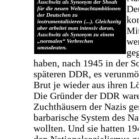
Auschwitz als Synonym der Shoah
De
für die neuen Weltmachtambitionen
der Deutschen zu
kon
instrumentalisieren (...). Gleichzeitg
aber arbeitet man intensiv daran,
Mi
Auschwitz als Synonym zu einem
wen
„normalen“ Verbrechen
umzudeuten.
ge
haben, nach 1945 in der S
späteren DDR, es verunmög
Brut je wieder aus ihren L
Die Gründer der DDR waren
Zuchthäusern der Nazis ges
barbarische System des Na
wollten. Und sie hatten 19