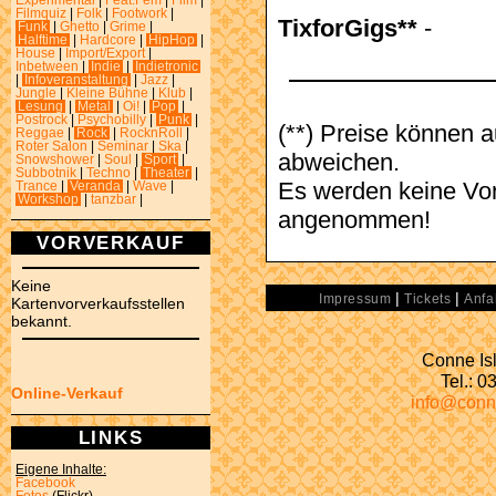
Experimental
|
Feat.Fem
|
Film
|
Filmquiz
|
Folk
|
Footwork
|
TixforGigs**
-
Funk
|
Ghetto
|
Grime
|
Halftime
|
Hardcore
|
HipHop
|
House
|
Import/Export
|
Inbetween
|
Indie
|
Indietronic
|
Infoveranstaltung
|
Jazz
|
Jungle
|
Kleine Bühne
|
Klub
|
Lesung
|
Metal
|
Oi!
|
Pop
|
Postrock
|
Psychobilly
|
Punk
|
(**) Preise können 
Reggae
|
Rock
|
RocknRoll
|
Roter Salon
|
Seminar
|
Ska
|
abweichen.
Snowshower
|
Soul
|
Sport
|
Subbotnik
|
Techno
|
Theater
|
Es werden keine Vor
Trance
|
Veranda
|
Wave
|
Workshop
|
tanzbar
|
angenommen!
VORVERKAUF
Keine
|
|
Impressum
Tickets
Anfa
Kartenvorverkaufsstellen
bekannt.
Conne Isl
Tel.: 
Online-Verkauf
info@conn
LINKS
Eigene Inhalte:
Facebook
Fotos
(Flickr)