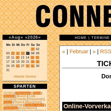
«
Aug
»
«
2026
»
HOME
|
TERMINE
Mo Di Mi Do Fr Sa So 
01
 02 

«
|
Februar
|
»
|
RS
03 
04
05
06
07
 08 09 

10 11 
12
 13 14 
15
16
TIC
17 18 19 20 21 
22
23
24 25 
26
 27 
28
29
 30 

31 
Don
Aktuelle Termine
SPARTEN
25YRS
|
Alternative
|
Bass
|
Benefiz
|
Brunch
|
Café-
Konzert
|
Country
|
Dancehall
|
Disco
|
Drum & Bass
|
Dub
|
Online-Vorverka
Dubstep
|
Edit
|
Electric island
|
Electronic
|
Eurodance
|