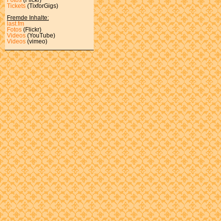
Tickets
(TixforGigs)
Fremde Inhalte:
last.fm
Fotos
(Flickr)
Videos
(YouTube)
Videos
(vimeo)