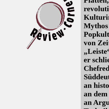
Platten,
revolut
Kulturi
Mythos 
Popkult
von Zei
„Leiste
er schl
Chefred
Süddeut
an hist
an dem 
an Argu