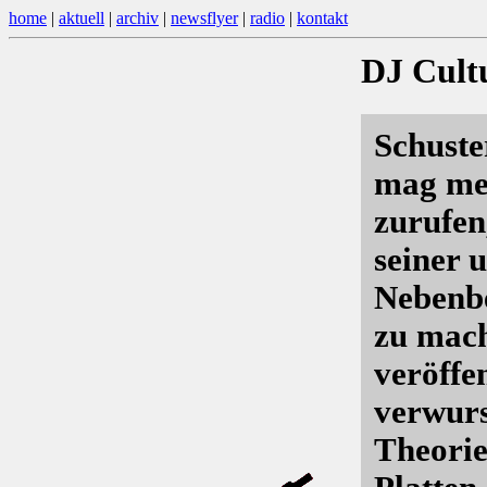
home
|
aktuell
|
archiv
|
newsflyer
|
radio
|
kontakt
DJ Cult
Schuster
mag me
zurufen
seiner 
Nebenbe
zu mach
veröffe
verwurst
Theorie