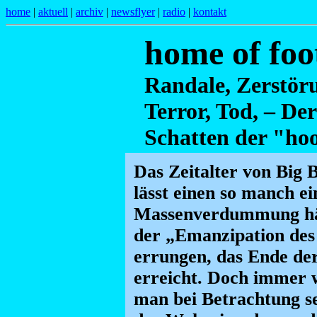
home
|
aktuell
|
archiv
|
newsflyer
|
radio
|
kontakt
home of foo
Randale, Zerstöru
Terror, Tod, – Der
Schatten der "hoo
Das Zeitalter von Big 
lässt einen so manch ei
Massenverdummung hät
der „Emanzipation des 
errungen, das Ende de
erreicht. Doch immer 
man bei Betrachtung s