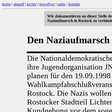
home
|
aktuell
|
archiv
|
newsflyer
|
radio
|
kontakt
Wir dokumentieren an dieser Stelle d
Naziaufmarsch in Rostock zu verhind
Den Naziaufmarsch 
Die Nationaldemokratisch
ihre Jugendorganisation J
planen für den 19.09.1998
Wahlkampfabschlußveransta
Rostock. Die Nazis wollen
Rostocker Stadtteil Licht
Kundgebung vor dem sog