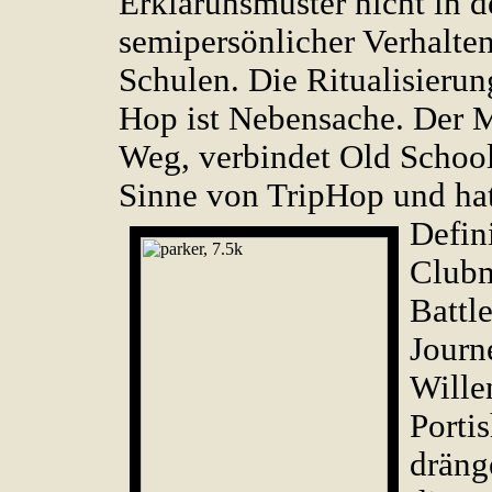
Erklärunsmuster nicht in d
semipersönlicher Verhalte
Schulen. Die Ritualisieru
Hop ist Nebensache. Der 
Weg, verbindet Old School
Sinne von TripHop und hat
Defin
Clubm
Battle
Journ
Wille
Porti
dräng