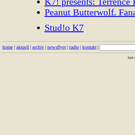
K7! presents: Terrence 
Peanut Butterwolf. Fana
Stud!o K7
home
|
aktuell
|
archiv
|
newsflyer
|
radio
|
kontakt
|
last