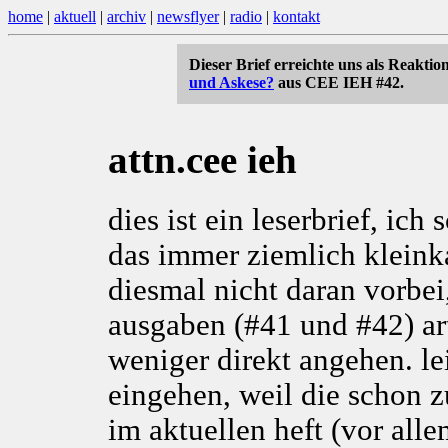
home
|
aktuell
|
archiv
|
newsflyer
|
radio
|
kontakt
Dieser Brief erreichte uns als Reaktio
und Askese?
aus CEE IEH #42.
attn.cee ieh
dies ist ein leserbrief, ich
das immer ziemlich kleink
diesmal nicht daran vorbei
ausgaben (#41 und #42) ar
weniger direkt angehen. le
eingehen, weil die schon z
im aktuellen heft (vor alle