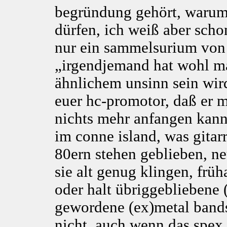
begründung gehört, warum e
dürfen, ich weiß aber scho
nur ein sammelsurium von „
„irgendjemand hat wohl ma
ähnlichem unsinn sein wir
euer hc-promotor, daß er mi
nichts mehr anfangen kann.
im conne island, was gitar
80ern stehen geblieben, n
sie alt genug klingen, früh
oder halt übriggebliebene
gewordene (ex)metal bands
nicht, auch wenn das spex n