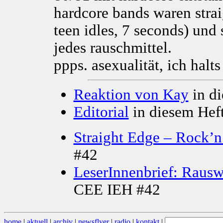
hardcore bands waren strai
teen idles, 7 seconds) und
jedes rauschmittel.
ppps. asexualität, ich halts
Reaktion von Kay
in di
Editorial
in diesem Hef
Straight Edge – Rock’n
#42
LeserInnenbrief: Rausw
CEE IEH #42
home
|
aktuell
|
archiv
|
newsflyer
|
radio
|
kontakt
|