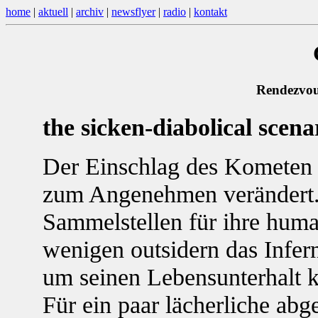
home
|
aktuell
|
archiv
|
newsflyer
|
radio
|
kontakt
Rendezvo
the sicken-diabolical scena
Der Einschlag des Komete
zum Angenehmen verändert. 
Sammelstellen für ihre huma
wenigen outsidern das Infern
um seinen Lebensunterhalt 
Für ein paar lächerliche ab