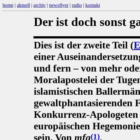
home
|
aktuell
|
archiv
|
newsflyer
|
radio
|
kontakt
Der ist doch sonst ga
Dies ist der zweite Teil (
E
einer Auseinandersetzun
und fern – von mehr oder
Moralapostelei der Tuge
islamistischen Ballermän
gewaltphantasierenden Fr
Konkurrenz-Apologeten d
europäischen Hegemonie.
sein. Von
mfg
.
(1)