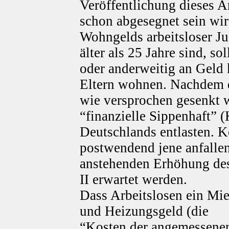
Veröffentlichung dieses A
schon abgesegnet sein wir
Wohngelds arbeitsloser Ju
älter als 25 Jahre sind, so
oder anderweitig an Geld
Eltern wohnen. Nachdem d
wie versprochen gesenkt w
“finanzielle Sippenhaft” 
Deutschlands entlasten. 
postwendend jene anfalle
anstehenden Erhöhung des
II erwartet werden.
Dass Arbeitslosen ein Mie
und Heizungsgeld (die
“Kosten der angemessene