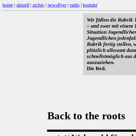
home
|
aktuell
|
archiv
|
newsflyer
|
radio
|
kontakt
Wir füllen die Rubrik
– und zwar mit einem T
Situation Jugendliche
Jugendlichen jedenfall
Rubrik fertig stellen, 
plötzlich allesamt dam
schnellstmöglich aus 
auszuziehen.
Die Red.
Back to the roots