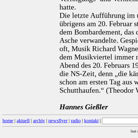
hatte.
Die letzte Aufführung im
übrigens am 20. Februar s
dem Bombardement, das d
Asche verwandelte. Gespie
oft, Musik Richard Wagne
dem Musikviertel immer n
Abend des 20. Februars 194
die NS-Zeit, denn „die kä
schon am ersten Tag aus w
Schutthaufen.“ (Theodor 
Hannes Gießler
home
|
aktuell
|
archiv
|
newsflyer
|
radio
|
kontakt
|
last