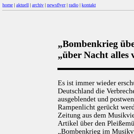
home
|
aktuell
|
archiv
|
newsflyer
|
radio
|
kontakt
„Bombenkrieg übe
„über Nacht alles 
Es ist immer wieder ersch
Deutschland die Verbrech
ausgeblendet und postwen
Rampenlicht gerückt werde
Zeitung aus dem Musikvier
Artikel über den Pleißemü
„Bombenkrieg im Musikvier