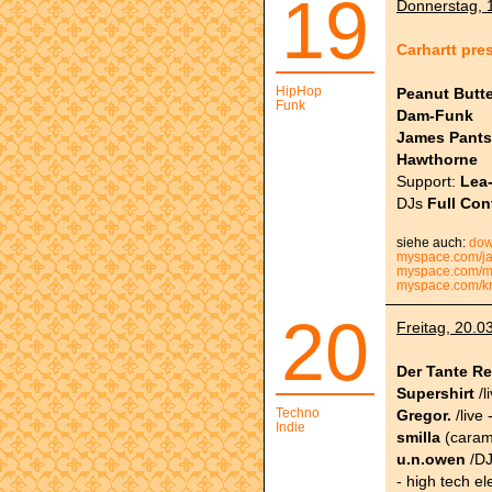
19
Donnerstag, 1
Carhartt pre
HipHop
Peanut Butte
Funk
Dam-Funk
James Pants
Hawthorne
Support:
Lea
DJs
Full Con
siehe auch:
dow
myspace.com/j
myspace.com/m
myspace.com/k
20
Freitag, 20.0
Der Tante R
Supershirt
/l
Techno
Gregor.
/live 
Indie
smilla
(caram
u.n.owen
/DJ
- high tech el