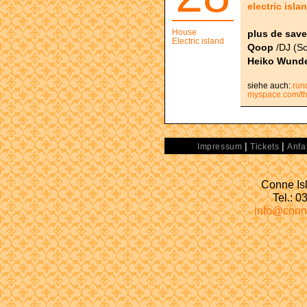
electric isla
House
plus de save
Electric island
Qoop
/DJ (So
Heiko Wunde
siehe auch:
run
myspace.com/th
|
|
Impressum
Tickets
Anfa
Conne Isl
Tel.: 
info@conn