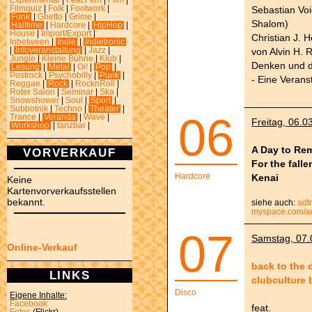
Experimental
|
Feat.Fem
|
Film
|
Sebastian Voi
Filmquiz
|
Folk
|
Footwork
|
Funk
|
Ghetto
|
Grime
|
Shalom)
Halftime
|
Hardcore
|
HipHop
|
House
|
Import/Export
|
Christian J. H
Inbetween
|
Indie
|
Indietronic
von Alvin H. R
|
Infoveranstaltung
|
Jazz
|
Jungle
|
Kleine Bühne
|
Klub
|
Denken und d
Lesung
|
Metal
|
Oi!
|
Pop
|
Postrock
|
Psychobilly
|
Punk
|
- Eine Verans
Reggae
|
Rock
|
RocknRoll
|
Roter Salon
|
Seminar
|
Ska
|
Snowshower
|
Soul
|
Sport
|
Subbotnik
|
Techno
|
Theater
|
06
Trance
|
Veranda
|
Wave
|
Freitag, 06.0
Workshop
|
tanzbar
|
A Day to Re
VORVERKAUF
For the fall
Hardcore
Kenai
Keine
Kartenvorverkaufsstellen
bekannt.
siehe auch:
adt
myspace.com/a
07
Samstag, 07.0
Online-Verkauf
back to the 
LINKS
clubculture 
Disco
Eigene Inhalte:
Facebook
feat.
Fotos
(Flickr)