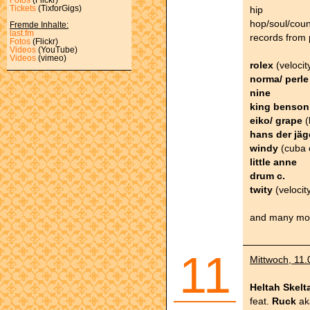
hip
Tickets
(TixforGigs)
hop/soul/coun
Fremde Inhalte:
last.fm
records from p
Fotos
(Flickr)
Videos
(YouTube)
Videos
(vimeo)
rolex
(veloci
norma/ perle
nine
king benson
eiko/ grape
(
hans der jäg
windy
(cuba 
little anne
drum c.
twity
(velocit
and many mo
11
Mittwoch, 11.
Heltah Skelt
feat.
Ruck
a