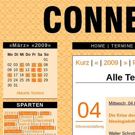
«
März
»
«
2009
»
HOME
|
TERMINE
Mo Di Mi Do Fr Sa So 
01 

Kurz
|
«
|
2009
|
»
|
02 03 
04
 05 
06
07
 08 

09 10 
11
 12 
13
14
Alle T
16
 17 18 
19
20
21
 22 

23 24 25 26 
27
28
 29 

30 31 
Aktuelle Termine
04
Mittwoch, 04.
SPARTEN
25YRS
|
Alternative
|
Bass
|
Die Krise de
Benefiz
|
Brunch
|
Café-
Ideologiekrit
Konzert
|
Country
|
Dancehall
|
Disco
|
Drum & Bass
|
Dub
|
Infoveranstaltung
Dubstep
|
Edit
|
Electric island
|
Electronic
|
Eurodance
|
Walter Schrot