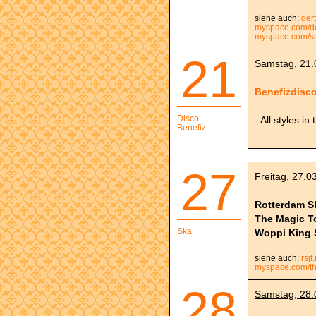
siehe auch:
der
myspace.com/de
myspace.com/su
21
Samstag, 21.0
Benefizdisc
Disco
- All styles in
Benefiz
27
Freitag, 27.0
Rotterdam S
The Magic T
Ska
Woppi King 
siehe auch:
rsjf.
myspace.com/t
28
Samstag, 28.0