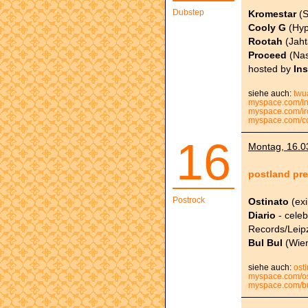
Dubstep
Kromestar
(S
Cooly G
(Hyp
Rootah
(Jaht
Proceed
(Nas
hosted by
Ins
siehe auch:
twu
myspace.com/in
myspace.com/ir
myspace.com/c
16
Montag, 16.03
postland pre
Postrock
Ostinato
(exi
Diario
- celeb
Records/Leipz
Bul Bul
(Wie
siehe auch:
ost
myspace.com/os
myspace.com/bu