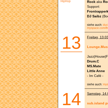
HipHop
Rock
aka
Ro
Support:
Frontrapper
DJ Saibz
(Bo
siehe auch:
duc
myspace.com/fr
13
Freitag, 13.0
Lounge.Mus
Jazz|House|F
Drum.C
MS.Mate
Little Anne
- Im Café -
siehe auch:
mys
14
Samstag, 14.0
sub.island p