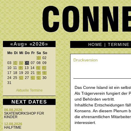
«
Aug
»
«
2026
»
HOME
|
TERMINE
Mo Di Mi Do Fr Sa So 
01
 02 

Druckversion
03 
04
05
06
 07 08 09 

10 11 
12
 13 14 
15
16
17 18 19 20 21 
22
23
24 25 
26
 27 
28
29
 30 

31 
Das Conne Island ist ein selb
Aktuelle Termine
Als Trägerverein fungiert der
und Behörden vertritt.
NEXT DATES
Inhaltliche Entscheidungen fäl
06.08.2026
Konsens. An diesem Plenum bet
SKATEWORKSHOP FÜR
die ehrenamtlichen Mitarbeite
KINDER
interessiert.
12.08.2026
HALFTIME