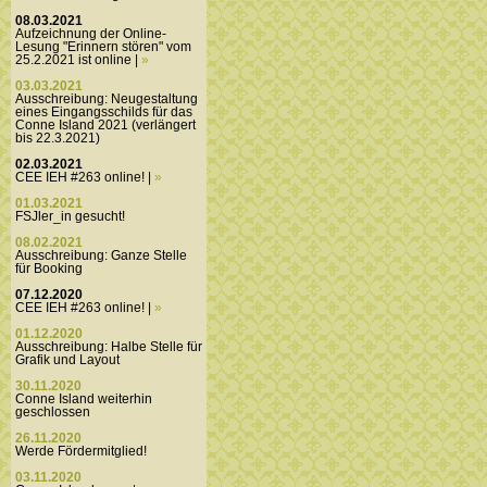
08.03.2021
Aufzeichnung der Online-
Lesung "Erinnern stören" vom
25.2.2021 ist online |
»
03.03.2021
Ausschreibung: Neugestaltung
eines Eingangsschilds für das
Conne Island 2021 (verlängert
bis 22.3.2021)
02.03.2021
CEE IEH #263 online! |
»
01.03.2021
FSJler_in gesucht!
08.02.2021
Ausschreibung: Ganze Stelle
für Booking
07.12.2020
CEE IEH #263 online! |
»
01.12.2020
Ausschreibung: Halbe Stelle für
Grafik und Layout
30.11.2020
Conne Island weiterhin
geschlossen
26.11.2020
Werde Fördermitglied!
03.11.2020