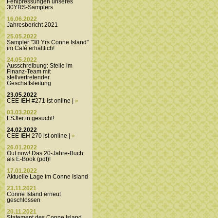
Fehlpressungen unseres
30YRS-Samplers
16.06.2022
Jahresbericht 2021
25.05.2022
Sampler "30 Yrs Conne Island"
im Café erhältlich!
24.05.2022
Ausschreibung: Stelle im
Finanz-Team mit
stellvertretender
Geschäftsleitung
23.05.2022
CEE IEH #271 ist online |
»
03.03.2022
FSJler:in gesucht!
24.02.2022
CEE IEH 270 ist online |
»
26.01.2022
Out now! Das 20-Jahre-Buch
als E-Book (pdf)!
17.01.2022
Aktuelle Lage im Conne Island
23.11.2021
Conne Island erneut
geschlossen
20.11.2021
Statement des Conne Island