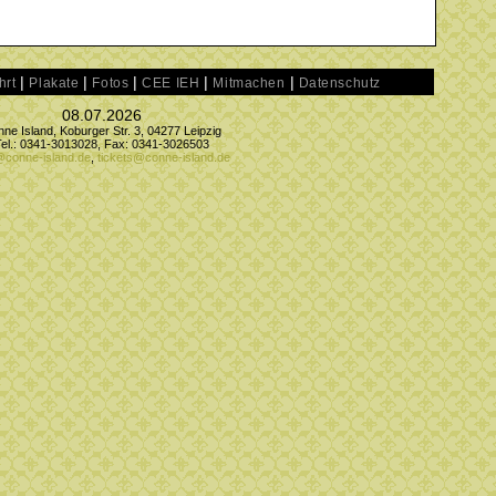
|
|
|
|
|
hrt
Plakate
Fotos
CEE IEH
Mitmachen
Datenschutz
08.07.2026
ne Island, Koburger Str. 3, 04277 Leipzig
Tel.: 0341-3013028, Fax: 0341-3026503
@conne-island.de
,
tickets@conne-island.de