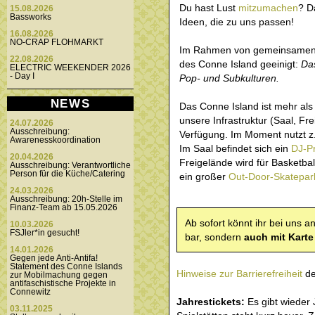
Du hast Lust
mitzumachen
? D
15.08.2026
Bassworks
Ideen, die zu uns passen!
16.08.2026
NO-CRAP FLOHMARKT
Im Rahmen von gemeinsamen A
22.08.2026
des Conne Island geeinigt:
Das
ELECTRIC WEEKENDER 2026
- Day I
Pop- und Subkulturen.
NEWS
Das Conne Island ist mehr als 
unsere Infrastruktur (Saal, Fr
24.07.2026
Ausschreibung:
Verfügung. Im Moment nutzt z
Awarenesskoordination
Im Saal befindet sich ein
DJ-Pr
20.04.2026
Freigelände wird für Basketball
Ausschreibung: Verantwortliche
Person für die Küche/Catering
ein großer
Out-Door-Skatepar
24.03.2026
Ausschreibung: 20h-Stelle im
Finanz-Team ab 15.05.2026
Ab sofort könnt ihr bei uns a
10.03.2026
FSJler*in gesucht!
bar, sondern
auch mit Karte
14.01.2026
Gegen jede Anti-Antifa!
Statement des Conne Islands
Hinweise zur Barrierefreiheit
de
zur Mobilmachung gegen
antifaschistische Projekte in
Connewitz
Jahrestickets:
Es gibt wieder 
03.11.2025