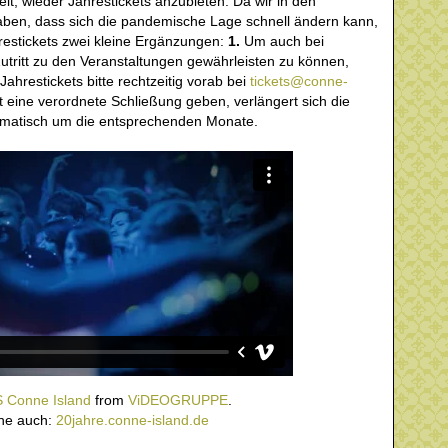
Zeit, wieder Jahrestickets anzubieten. Da wir in den
ben, dass sich die pandemische Lage schnell ändern kann,
hrestickets zwei kleine Ergänzungen:
1.
Um auch bei
utritt zu den Veranstaltungen gewährleisten zu können,
ahrestickets bitte rechtzeitig vorab bei
tickets@conne-
t eine verordnete Schließung geben, verlängert sich die
tomatisch um die entsprechenden Monate.
 Conne Island
from
ViDEOGRUPPE
.
he auch:
20jahre.conne-island.de