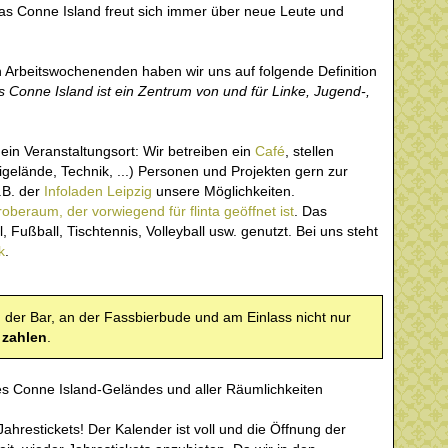
as Conne Island freut sich immer über neue Leute und
rbeitswochenenden haben wir uns auf folgende Definition
 Conne Island ist ein Zentrum von und für Linke, Jugend-,
ein Veranstaltungsort: Wir betreiben ein
Café
, stellen
eigelände, Technik, ...) Personen und Projekten gern zur
.B. der
Infoladen Leipzig
unsere Möglichkeiten.
oberaum, der vorwiegend für flinta geöffnet ist
. Das
, Fußball, Tischtennis, Volleyball usw. genutzt. Bei uns steht
k
.
n der Bar, an der Fassbierbude und am Einlass nicht nur
 zahlen
.
s Conne Island-Geländes und aller Räumlichkeiten
Jahrestickets! Der Kalender ist voll und die Öffnung der