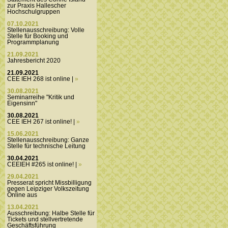
zur Praxis Hallescher
Hochschulgruppen
07.10.2021
Stellenausschreibung: Volle
Stelle für Booking und
Programmplanung
21.09.2021
Jahresbericht 2020
21.09.2021
CEE IEH 268 ist online |
»
30.08.2021
Seminarreihe "Kritik und
Eigensinn"
30.08.2021
CEE IEH 267 ist online! |
»
15.06.2021
Stellenausschreibung: Ganze
Stelle für technische Leitung
30.04.2021
CEEIEH #265 ist online! |
»
29.04.2021
Presserat spricht Missbilligung
gegen Leipziger Volkszeitung
Online aus
13.04.2021
Ausschreibung: Halbe Stelle für
Tickets und stellvertretende
Geschäftsführung