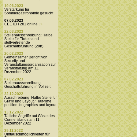
19.06.2023
Verstärkung für
Sommergastronomie gesucht
07.06.2023
CEE IEH 281 online |
»
22.03.2023
Stellenausschreibung: Halbe
Stelle für Tickets und
stellvertretende
Geschäftsführung (20h)
20.02.2023
Gemeinsamer Bericht von
Security und
Veranstaltungsorganisation zur
Veranstaltung am 11.
Dezember 2022
07.02.2023
Stellenausschreibung:
Geschäftsführung in Vollzeit
22.12.2022
Ausschreibung: Halbe Stelle für
Grafik und Layout / Half-time
position for graphics and layout
13.12.2022
Tätliche Angriffe auf Gäste des
Conne Islands am 11.
Dezember 2022
29.11.2022
Umtauschmöglichkeiten für