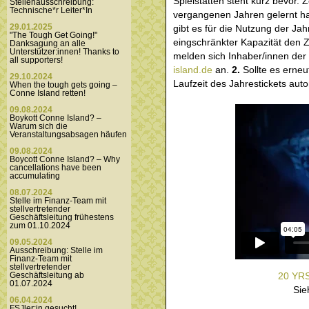
Spielstätten steht kurz bevor. 
Stellenausschreibung:
Technische*r Leiter*In
vergangenen Jahren gelernt ha
gibt es für die Nutzung der Ja
29.01.2025
"The Tough Get Going!"
eingschränkter Kapazität den Z
Danksagung an alle
Unterstützer:innen! Thanks to
melden sich Inhaber/innen der J
all supporters!
island.de
an.
2.
Sollte es erneu
29.10.2024
Laufzeit des Jahrestickets au
When the tough gets going –
Conne Island retten!
09.08.2024
Boykott Conne Island? –
Warum sich die
Veranstaltungsabsagen häufen
09.08.2024
Boycott Conne Island? – Why
cancellations have been
accumulating
08.07.2024
Stelle im Finanz-Team mit
stellvertretender
Geschäftsleitung frühestens
zum 01.10.2024
09.05.2024
Ausschreibung: Stelle im
Finanz-Team mit
stellvertretender
20 YRS
Geschäftsleitung ab
01.07.2024
Sie
06.04.2024
FSJler:in gesucht!