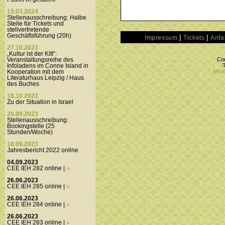
15.03.2024
Stellenausschreibung: Halbe
Stelle für Tickets und
stellvertretende
Geschäftsführung (20h)
|
|
Impressum
Tickets
Anfa
27.10.2023
„Kultur ist der Kitt“:
Con
Veranstaltungsreihe des
Infoladens im Conne Island in
info
Kooperation mit dem
Literaturhaus Leipzig / Haus
des Buches
18.10.2023
Zu der Situation in Israel
20.09.2023
Stellenausschreibung:
Bookingstelle (25
Stunden/Woche)
18.09.2023
Jahresbericht 2022 online
04.09.2023
CEE IEH 282 online |
»
26.06.2023
CEE IEH 285 online |
»
26.06.2023
CEE IEH 284 online |
»
26.06.2023
CEE IEH 283 online |
»