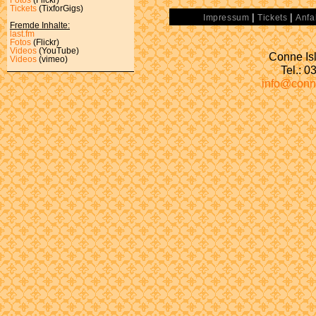
Tickets
(TixforGigs)
|
|
Impressum
Tickets
Anfa
Fremde Inhalte:
last.fm
Fotos
(Flickr)
Videos
(YouTube)
Conne Isl
Videos
(vimeo)
Tel.: 
info@conn