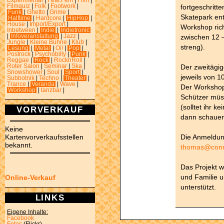
Experimental
|
Feat.Fem
|
Film
|
fortgeschritt
Filmquiz
|
Folk
|
Footwork
|
Funk
|
Ghetto
|
Grime
|
Skatepark ent
Halftime
|
Hardcore
|
HipHop
|
House
|
Import/Export
|
Workshop rich
Inbetween
|
Indie
|
Indietronic
zwischen 12 –
|
Infoveranstaltung
|
Jazz
|
Jungle
|
Kleine Bühne
|
Klub
|
streng).
Lesung
|
Metal
|
Oi!
|
Pop
|
Postrock
|
Psychobilly
|
Punk
|
Reggae
|
Rock
|
RocknRoll
|
Der zweitägi
Roter Salon
|
Seminar
|
Ska
|
Snowshower
|
Soul
|
Sport
|
jeweils von 10
Subbotnik
|
Techno
|
Theater
|
Trance
|
Veranda
|
Wave
|
Der Workshop 
Workshop
|
tanzbar
|
Schützer müss
(solltet ihr 
VORVERKAUF
dann schauen
Keine
Die Anmeldung
Kartenvorverkaufsstellen
bekannt.
thomas@conn
Das Projekt w
und Familie u
Online-Verkauf
unterstützt.
LINKS
Eigene Inhalte:
Facebook
Fotos
(Flickr)