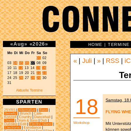
«
Aug
»
«
2026
»
HOME
|
TERMINE
Mo Di Mi Do Fr Sa So 
01
 02 

«
|
Juli
|
»
|
RSS
|
iC
03 
04
05
06
07
 08 09 

10 11 
12
 13 14 
15
16
Te
17 18 19 20 21 
22
23
24 25 
26
 27 
28
29
 30 

31 
Aktuelle Termine
18
Samstag, 18.0
SPARTEN
25YRS
|
Alternative
|
Bass
|
FLYING WH
Benefiz
|
Brunch
|
Café-
Konzert
|
Country
|
Dancehall
|
Disco
|
Drum & Bass
|
Dub
|
Workshop
Mit Unterstüt
Dubstep
|
Edit
|
Electric island
|
Electronic
|
Eurodance
|
können sowoh