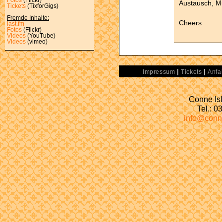
Austausch, Mu
Tickets
(TixforGigs)
Fremde Inhalte:
Cheers
last.fm
Fotos
(Flickr)
Videos
(YouTube)
Videos
(vimeo)
|
|
Impressum
Tickets
Anfa
Conne Isl
Tel.: 
info@conn