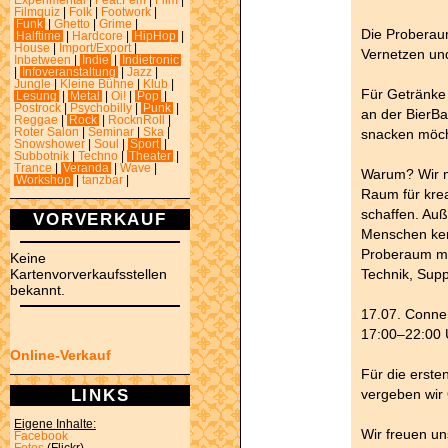
Experimental
|
Feat.Fem
|
Film
|
Filmquiz
|
Folk
|
Footwork
|
Funk
|
Ghetto
|
Grime
|
Die Proberau
Halftime
|
Hardcore
|
HipHop
|
House
|
Import/Export
|
Vernetzen un
Inbetween
|
Indie
|
Indietronic
|
Infoveranstaltung
|
Jazz
|
Jungle
|
Kleine Bühne
|
Klub
|
Für Getränke 
Lesung
|
Metal
|
Oi!
|
Pop
|
Postrock
|
Psychobilly
|
Punk
|
an der BierB
Reggae
|
Rock
|
RocknRoll
|
snacken möcht
Roter Salon
|
Seminar
|
Ska
|
Snowshower
|
Soul
|
Sport
|
Subbotnik
|
Techno
|
Theater
|
Trance
|
Veranda
|
Wave
|
Warum? Wir 
Workshop
|
tanzbar
|
Raum für krea
schaffen. Auß
VORVERKAUF
Menschen ken
Proberaum mit
Keine
Technik, Supp
Kartenvorverkaufsstellen
bekannt.
17.07. Conne
17:00–22:00 
Online-Verkauf
Für die erst
LINKS
vergeben wir
Eigene Inhalte:
Wir freuen un
Facebook
Fotos
(Flickr)