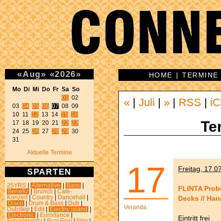
«
Aug
»
«
2026
»
HOME
|
TERMINE
Mo Di Mi Do Fr Sa So 
01
 02 

«
|
Juli
|
»
|
RSS
|
iC
03 
04
05
06
07
 08 09 

10 11 
12
 13 14 
15
16
Te
17 18 19 20 21 
22
23
24 25 
26
 27 
28
29
 30 

31 
Aktuelle Termine
17
Freitag, 17.0
SPARTEN
25YRS
|
Alternative
|
Bass
|
FLINTA Prob
Benefiz
|
Brunch
|
Café-
Decks // Ha
Konzert
|
Country
|
Dancehall
|
Disco
|
Drum & Bass
|
Dub
|
Veranda
Dubstep
|
Edit
|
Electric island
|
Electronic
|
Eurodance
|
Eintritt frei