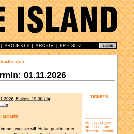
|
PROJEKTE
|
ARCHIV
|
FREISITZ
Druckversion
rmin: 01.11.2026
TICKETS
1.2026, Einlass: 19:00 Uhr,
0 Uhr
KI MOMÉS
VVK:
22,00 Euro
AK
:
27,00 Euro
immer, was sie will. Hatun packte ihren
Preis inkl. Spende