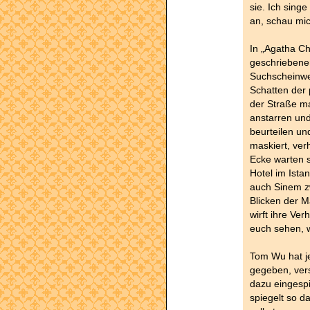
sie. Ich sing
an, schau mich
In „Agatha Ch
geschriebenen
Suchscheinwe
Schatten der 
der Straße m
anstarren un
beurteilen und
maskiert, verh
Ecke warten s
Hotel im Ista
auch Sinem zw
Blicken der M
wirft ihre Ve
euch sehen, 
Tom Wu hat je
gegeben, vers
dazu eingespie
spiegelt so d