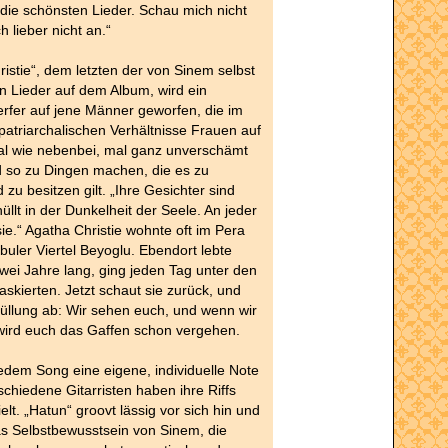
e die schönsten Lieder. Schau mich nicht
 lieber nicht an.“
ristie“, dem letzten der von Sinem selbst
 Lieder auf dem Album, wird ein
rfer auf jene Männer geworfen, die im
patriarchalischen Verhältnisse Frauen auf
al wie nebenbei, mal ganz unverschämt
d so zu Dingen machen, die es zu
 zu besitzen gilt. „Ihre Gesichter sind
üllt in der Dunkelheit der Seele. An jeder
ie.“ Agatha Christie wohnte oft im Pera
nbuler Viertel Beyoglu. Ebendort lebte
ei Jahre lang, ging jeden Tag unter den
askierten. Jetzt schaut sie zurück, und
rhüllung ab: Wir sehen euch, und wenn wir
wird euch das Gaffen schon vergehen.
dem Song eine eigene, individuelle Note
chiedene Gitarristen haben ihre Riffs
lt. „Hatun“ groovt lässig vor sich hin und
as Selbstbewusstsein von Sinem, die