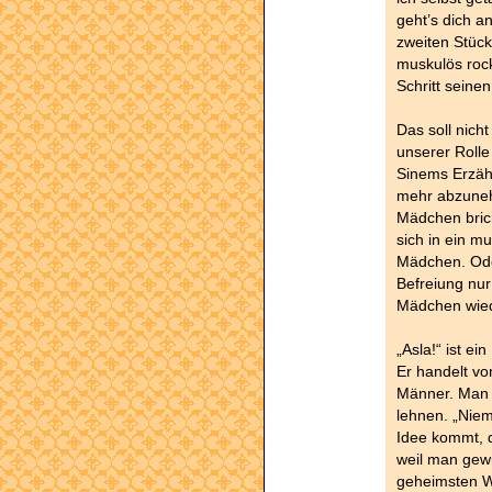
geht’s dich a
zweiten Stüc
muskulös rock
Schritt seine
Das soll nicht
unserer Rolle
Sinems Erzähl
mehr abzunehm
Mädchen bric
sich in ein mu
Mädchen. Oder
Befreiung nu
Mädchen wied
„Asla!“ ist ei
Er handelt vo
Männer. Man s
lehnen. „Niem
Idee kommt, d
weil man gewi
geheimsten Wor