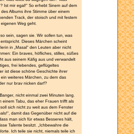
n? Ist mir egal!“ So erhebt Sinem auf dem
k des Albums ihre Stimme über einem
enden Track, der stoisch und mit festem
n eigenen Weg geht.
 so sein, sagen sie. Wir sollen tun, was
 entspricht. Dieses Märchen scheint
erin in „Masal“ den Leuten aber nicht
en: Ein braves, höfliches, stilles, süßes
ht aus seinem Käfig aus und verwandelt
tiges, frei lebendes, geflügeltes
 ist diese schöne Geschichte ihrer
r ein weiteres Märchen, zu dem das
er nur brav nicken darf?
n Banger, nicht einmal zwei Minuten lang.
n einem Tabu, das eher Frauen trifft als
oll sich nicht zu weit aus dem Fenster
als!“, damit das Gegenüber nicht auf die
ass man sich für etwas Besseres hält,
sse Talente besitzt. „Ichbewahre die
te. Ich teile sie nicht, niemals teile ich