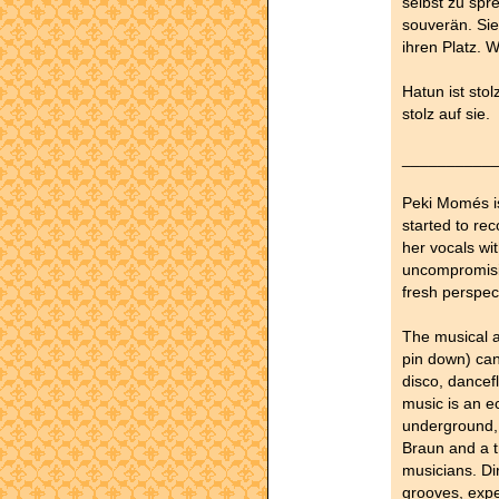
selbst zu sp
souverän. Si
ihren Platz. W
Hatun ist stol
stolz auf sie.
__________
Peki Momés is
started to re
her vocals wit
uncompromisin
fresh perspec
The musical ap
pin down) can
disco, dancef
music is an e
underground, 
Braun and a tr
musicians. Dir
grooves, expe