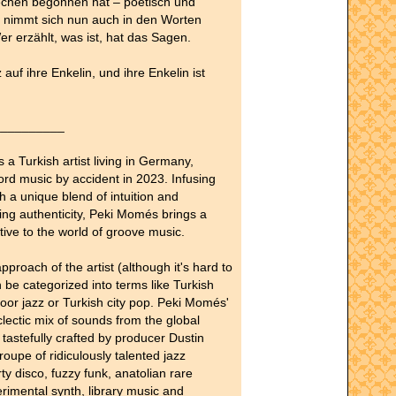
rechen begonnen hat – poetisch und
e nimmt sich nun auch in den Worten
er erzählt, was ist, hat das Sagen.
z auf ihre Enkelin, und ihre Enkelin ist
__________
 a Turkish artist living in Germany,
cord music by accident in 2023. Infusing
h a unique blend of intuition and
g authenticity, Peki Momés brings a
tive to the world of groove music.
proach of the artist (although it's hard to
 be categorized into terms like Turkish
loor jazz or Turkish city pop. Peki Momés'
clectic mix of sounds from the global
tastefully crafted by producer Dustin
oupe of ridiculously talented jazz
ty disco, fuzzy funk, anatolian rare
rimental synth, library music and