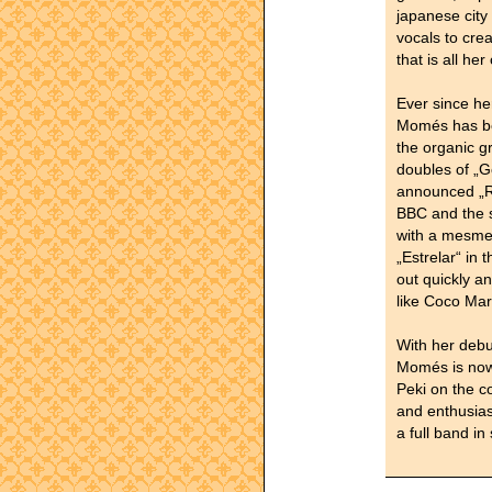
japanese city 
vocals to cre
that is all her
Ever since h
Momés has bec
the organic g
doubles of „G
announced „Rü
BBC and the s
with a mesmer
„Estrelar“ in
out quickly a
like Coco Mar
With her deb
Momés is now t
Peki on the co
and enthusias
a full band in