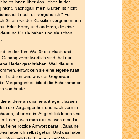
zählte es ihnen über das Leben in der
nicht, Nachtigall, mein Garten ist nicht
 Sehnsucht nach dir vergehe ich.“ Für
sich Sinem wieder Klassiker vorgenommen
u, Erkin Koray und anderen, die eine
deutung für sie haben und sie schon
.
nd, in der Tom Wu für die Musik und
 Gesang verantwortlich sind, hat nun
ene Lieder geschrieben. Weil die aus
kommen, entwickeln sie eine eigene Kraft.
er Tradition wird aus der Gegenwart
die Vergangenheit bildet die Echokammer
en von heute.
 die andere an uns herantragen, lassen
k in die Vergangenheit und nach vorn in
chauen, aber nie im Augenblick leben und
n mit dem, was man tut und was man ist.
auf eine rotzige Antwort parat: „Bana ne“,
 „Dies habe ich selbst getan. Und das habe
tan. Was willst du dagegen tun? Was