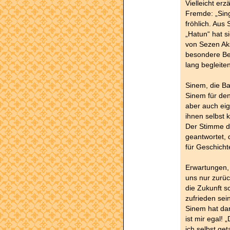
Vielleicht er
Fremde: „Sing 
fröhlich. Aus
„Hatun“ hat 
von Sezen Aks
besondere Be
lang begleiten
Sinem, die Ba
Sinem für den
aber auch eig
ihnen selbst 
Der Stimme d
geantwortet, 
für Geschicht
Erwartungen,
uns nur zurüc
die Zukunft s
zufrieden sei
Sinem hat dar
ist mir egal!
ich selbst ge