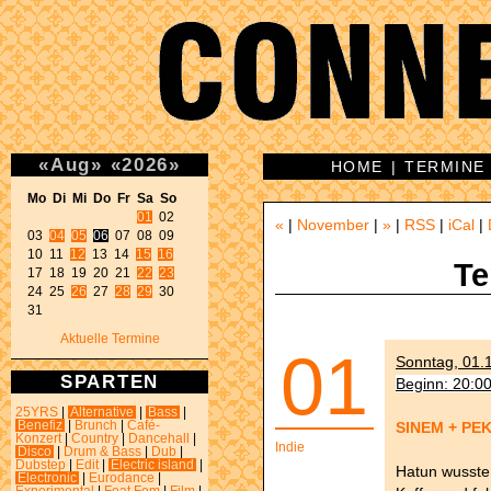
«
Aug
»
«
2026
»
HOME
|
TERMINE
Mo Di Mi Do Fr Sa So 
01
 02 

«
|
November
|
»
|
RSS
|
iCal
|
03 
04
05
06
 07 08 09 

10 11 
12
 13 14 
15
16
Te
17 18 19 20 21 
22
23
24 25 
26
 27 
28
29
 30 

31 
Aktuelle Termine
01
Sonntag, 01.1
SPARTEN
Beginn: 20:0
25YRS
|
Alternative
|
Bass
|
SINEM + PE
Benefiz
|
Brunch
|
Café-
Konzert
|
Country
|
Dancehall
|
Indie
Disco
|
Drum & Bass
|
Dub
|
Dubstep
|
Edit
|
Electric island
|
Hatun wusste 
Electronic
|
Eurodance
|