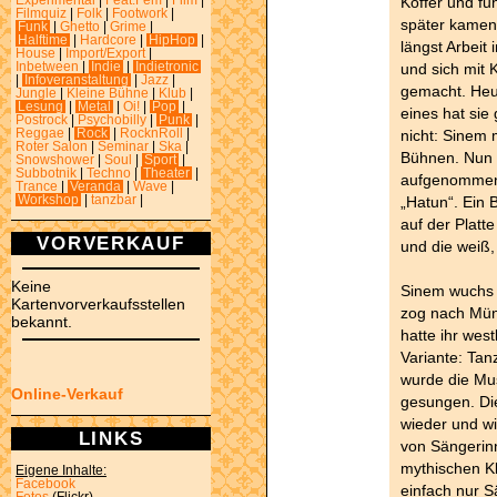
Koffer und fu
Experimental
|
Feat.Fem
|
Film
|
Filmquiz
|
Folk
|
Footwork
|
später kamen 
Funk
|
Ghetto
|
Grime
|
Halftime
|
Hardcore
|
HipHop
|
längst Arbeit
House
|
Import/Export
|
und sich mit 
Inbetween
|
Indie
|
Indietronic
|
Infoveranstaltung
|
Jazz
|
gemacht. Heute
Jungle
|
Kleine Bühne
|
Klub
|
Lesung
|
Metal
|
Oi!
|
Pop
|
eines hat sie
Postrock
|
Psychobilly
|
Punk
|
nicht: Sinem 
Reggae
|
Rock
|
RocknRoll
|
Roter Salon
|
Seminar
|
Ska
|
Bühnen. Nun 
Snowshower
|
Soul
|
Sport
|
Subbotnik
|
Techno
|
Theater
|
aufgenommen 
Trance
|
Veranda
|
Wave
|
„Hatun“. Ein 
Workshop
|
tanzbar
|
auf der Platte
VORVERKAUF
und die weiß, 
Keine
Sinem wuchs 
Kartenvorverkaufsstellen
zog nach Münc
bekannt.
hatte ihr wes
Variante: Tan
wurde die Mus
Online-Verkauf
gesungen. Die
wieder und wi
LINKS
von Sängerin
mythischen K
Eigene Inhalte:
Facebook
einfach nur S
Fotos
(Flickr)