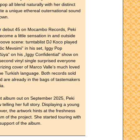
pop all blend naturally with her distinct
ate a unique ethereal outernational sound
 own.
er debut 45 on Mocambo Records, Peki
ome a little sensation in and outside
roove scene: turntablist DJ Koco played
öc Mevsimi“ in his set, Iggy Pop
ya“ on his „Iggy Confidential“ show on
econd vinyl single surprised everyone
izing cover of Marco Valle's much loved
 the Turkish language. Both records sold
nd are already in the bags of tastemakers
ia.
ut album out on September 2025, Peki
elling her full story. Displaying a young
ver, the artwork hints at the freshness
m of the project. She started touring with
 support of the album.