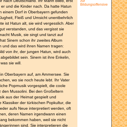
hr nach Deutschland. Ihr Mann blieb, erst
zur
Bildungsoffensive
er und die Kinder nach. Da hatte Hatun
 in einem Dorf in Oberbayern gefunden
Klugheit, Fleiß und Umsicht unentbehrlich
 ist Hatun alt, sie wird vergesslich. Aber
 gut verstanden, und das vergisst sie
macht Musik, sie singt und tanzt auf
hat Sinem schon ihr zweites Album
und das wird ihren Namen tragen:
Bild von ihr, der jungen Hatun, wird auch
 abgebildet sein. Sinem ist ihre Enkelin,
was sie will.
in Oberbayern auf, am Ammersee. Sie
hen, wo sie noch heute lebt. Ihr Vater
tliche Popmusik vorgespielt, die coole
z den Mussolini. Bei den Großeltern
ik aus der Heimat gespielt und
 Klassiker der türkischen Popkultur, die
eder aufs Neue interpretiert werden, oft
nen, deren Namen irgendwann einen
lang bekommen haben, weil sie nicht
ängerinnen sind. Sie interpretieren die