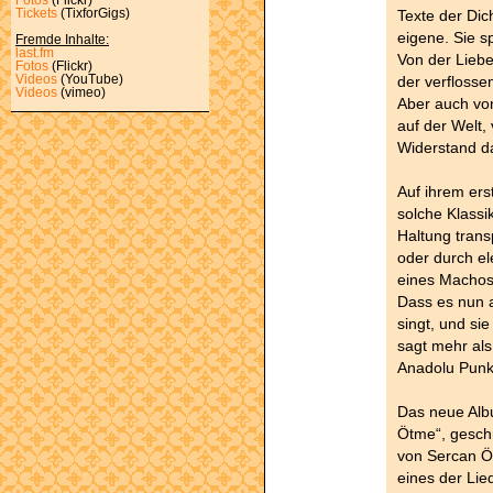
Texte der Dic
Tickets
(TixforGigs)
eigene. Sie s
Fremde Inhalte:
last.fm
Von der Liebe
Fotos
(Flickr)
der verfloss
Videos
(YouTube)
Videos
(vimeo)
Aber auch von
auf der Welt,
Widerstand d
Auf ihrem ers
solche Klassik
Haltung trans
oder durch e
eines Machos 
Dass es nun a
singt, und si
sagt mehr als
Anadolu Punk
Das neue Albu
Ötme“, geschr
von Sercan Ö
eines der Lie