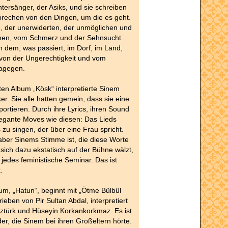
htersänger, der Asiks, und sie schreiben
prechen von den Dingen, um die es geht.
, der unerwiderten, der unmöglichen und
enen, vom Schmerz und der Sehnsucht.
 dem, was passiert, im Dorf, im Land,
 von der Ungerechtigkeit und vom
agegen.
ten Album „Kösk“ interpretierte Sinem
er. Sie alle hatten gemein, dass sie eine
portieren. Durch ihre Lyrics, ihren Sound
legante Moves wie diesen: Das Lieds
zu singen, der über eine Frau spricht.
ber Sinems Stimme ist, die diese Worte
e sich dazu ekstatisch auf der Bühne wälzt,
 jedes feministische Seminar. Das ist
.
m, „Hatun“, beginnt mit „Ötme Bülbül
ieben von Pir Sultan Abdal, interpretiert
ztürk und Hüseyin Korkankorkmaz. Es ist
der, die Sinem bei ihren Großeltern hörte.