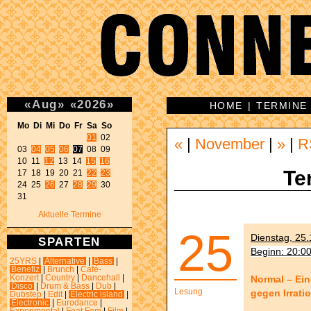
«
Aug
»
«
2026
»
HOME
|
TERMINE
Mo Di Mi Do Fr Sa So 
01
 02 

«
|
November
|
»
|
R
03 
04
05
06
07
 08 09 

10 11 
12
 13 14 
15
16
Te
17 18 19 20 21 
22
23
24 25 
26
 27 
28
29
 30 

31 
Aktuelle Termine
25
Dienstag, 25.
SPARTEN
Beginn: 20:0
25YRS
|
Alternative
|
Bass
|
Benefiz
|
Brunch
|
Café-
Normal – Ei
Konzert
|
Country
|
Dancehall
|
Disco
|
Drum & Bass
|
Dub
|
Lesung
gegen Irrati
Dubstep
|
Edit
|
Electric island
|
Electronic
|
Eurodance
|