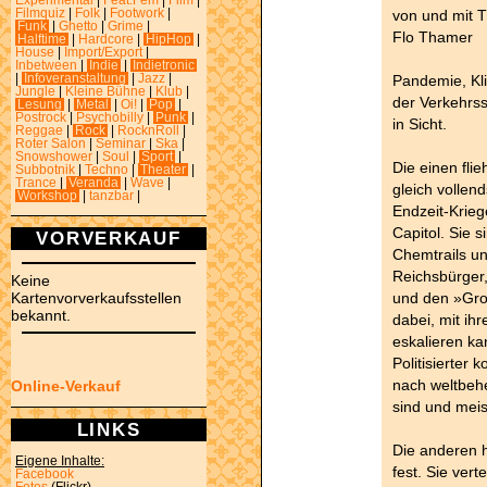
Experimental
|
Feat.Fem
|
Film
|
von und mit
Filmquiz
|
Folk
|
Footwork
|
Funk
|
Ghetto
|
Grime
|
Flo Thamer
Halftime
|
Hardcore
|
HipHop
|
House
|
Import/Export
|
Inbetween
|
Indie
|
Indietronic
Pandemie, Kli
|
Infoveranstaltung
|
Jazz
|
Jungle
|
Kleine Bühne
|
Klub
|
der Verkehrss
Lesung
|
Metal
|
Oi!
|
Pop
|
Postrock
|
Psychobilly
|
Punk
|
in Sicht.
Reggae
|
Rock
|
RocknRoll
|
Roter Salon
|
Seminar
|
Ska
|
Snowshower
|
Soul
|
Sport
|
Die einen fli
Subbotnik
|
Techno
|
Theater
|
Trance
|
Veranda
|
Wave
|
gleich vollen
Workshop
|
tanzbar
|
Endzeit-Krieg
Capitol. Sie 
VORVERKAUF
Chemtrails u
Reichsbürger
Keine
und den »Groß
Kartenvorverkaufsstellen
bekannt.
dabei, mit ih
eskalieren ka
Politisierter
nach weltbehe
Online-Verkauf
sind und meis
LINKS
Die anderen 
Eigene Inhalte:
fest. Sie ver
Facebook
Fotos
(Flickr)