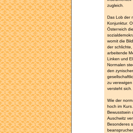
zugleich.
Das Lob der 
Konjunktur. 
Österreich die
sozialdemokra
womit die Bil
der schlichte
arbeitende Men
Linken und El
Normalen ste
den zynischen
gesellschaftl
zu verewigen
versteht sich.
Wie der norma
hoch im Kurs.
Bewusstsein 
Auschwitz ver
Besonderes se
beanspruchen