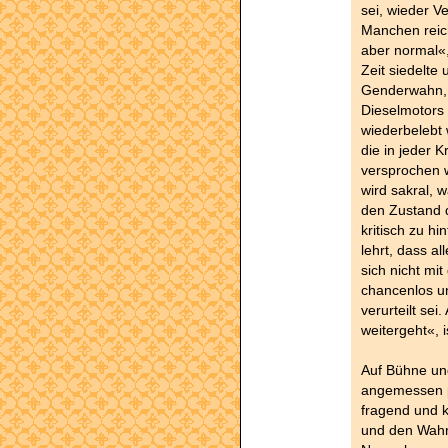
sei, wieder V
Manchen reich
aber normal«,
Zeit siedelte
Genderwahn,
Dieselmotors 
wiederbelebt 
die in jeder 
versprochen w
wird sakral, w
den Zustand d
kritisch zu h
lehrt, dass a
sich nicht mi
chancenlos u
verurteilt se
weitergeht«, i
Auf Bühne un
angemessen po
fragend und 
und den Wahn