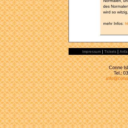
Normalen, und
des Normalen
wird so witzig
mehr Infos:
h
|
|
Impressum
Tickets
Anfa
Conne Isl
Tel.: 
info@conn