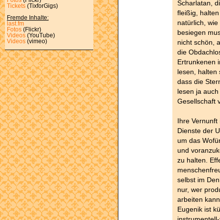
Scharlatan, d
Tickets
(TixforGigs)
fleißig, halt
Fremde Inhalte:
natürlich, wi
last.fm
Fotos
(Flickr)
besiegen muss
Videos
(YouTube)
nicht schön, 
Videos
(vimeo)
die Obdachlos
Ertrunkenen 
lesen, halten
dass die Ster
lesen ja auch
Gesellschaft
Ihre Vernunft 
Dienste der U
um das Wofür. 
und voranzuk
zu halten. Ef
menschenfreun
selbst im Den
nur, wer produ
arbeiten kan
Eugenik ist k
instrumentell