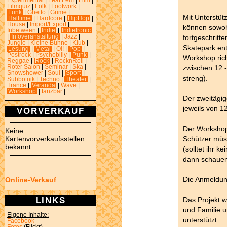
Experimental
|
Feat.Fem
|
Film
|
Filmquiz
|
Folk
|
Footwork
|
Funk
|
Ghetto
|
Grime
|
Mit Unterstüt
Halftime
|
Hardcore
|
HipHop
|
House
|
Import/Export
|
können sowoh
Inbetween
|
Indie
|
Indietronic
fortgeschritt
|
Infoveranstaltung
|
Jazz
|
Jungle
|
Kleine Bühne
|
Klub
|
Skatepark ent
Lesung
|
Metal
|
Oi!
|
Pop
|
Postrock
|
Psychobilly
|
Punk
|
Workshop rich
Reggae
|
Rock
|
RocknRoll
|
zwischen 12 -
Roter Salon
|
Seminar
|
Ska
|
Snowshower
|
Soul
|
Sport
|
streng).
Subbotnik
|
Techno
|
Theater
|
Trance
|
Veranda
|
Wave
|
Workshop
|
tanzbar
|
Der zweitägi
jeweils von 12
VORVERKAUF
Der Workshop 
Keine
Schützer müss
Kartenvorverkaufsstellen
bekannt.
(solltet ihr 
dann schauen
Die Anmeldung
Online-Verkauf
LINKS
Das Projekt w
und Familie u
Eigene Inhalte:
unterstützt.
Facebook
Fotos
(Flickr)