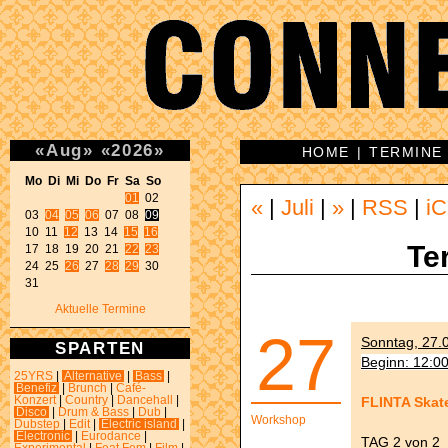
«
Aug
»
«
2026
»
HOME
|
TERMINE
Mo Di Mi Do Fr Sa So 
01
 02 

«
|
Juli
|
»
|
RSS
|
iC
03 
04
05
06
 07 08 
09
10 11 
12
 13 14 
15
16
Te
17 18 19 20 21 
22
23
24 25 
26
 27 
28
29
 30 

31 
Aktuelle Termine
27
Sonntag, 27.0
SPARTEN
Beginn: 12:0
25YRS
|
Alternative
|
Bass
|
Benefiz
|
Brunch
|
Café-
FLINTA Skat
Konzert
|
Country
|
Dancehall
|
Disco
|
Drum & Bass
|
Dub
|
Workshop
Dubstep
|
Edit
|
Electric island
|
Electronic
|
Eurodance
|
TAG 2 von 2