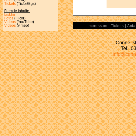
Tickets
(TixforGigs)
Fremde Inhalte:
last.fm
Fotos
(Flickr)
Videos
(YouTube)
|
|
Videos
(vimeo)
Impressum
Tickets
Anfa
Conne Isl
Tel.: 
info@conn