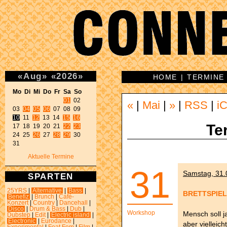
«
Aug
»
«
2026
»
HOME
|
TERMINE
Mo Di Mi Do Fr Sa So 
01
 02 

«
|
Mai
|
»
|
RSS
|
iC
03 
04
05
06
10
 11 
12
 13 14 
15
16
Te
17 18 19 20 21 
22
23
24 25 
26
 27 
28
29
 30 

31 
Aktuelle Termine
31
Samstag, 31.0
SPARTEN
25YRS
|
Alternative
|
Bass
|
BRETTSPIE
Benefiz
|
Brunch
|
Café-
Konzert
|
Country
|
Dancehall
|
Disco
|
Drum & Bass
|
Dub
|
Workshop
Mensch soll j
Dubstep
|
Edit
|
Electric island
|
Electronic
|
Eurodance
|
aber vielleic