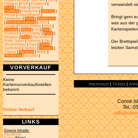
Experimental
|
Feat.Fem
|
Film
|
verwandelt si
Filmquiz
|
Folk
|
Footwork
|
Funk
|
Ghetto
|
Grime
|
Halftime
|
Hardcore
|
HipHop
|
House
|
Import/Export
|
Bringt gern e
Inbetween
|
Indie
|
Indietronic
was aus der 
|
Infoveranstaltung
|
Jazz
|
Jungle
|
Kleine Bühne
|
Klub
|
Kartenspielen
Lesung
|
Metal
|
Oi!
|
Pop
|
Postrock
|
Psychobilly
|
Punk
|
Reggae
|
Rock
|
RocknRoll
|
Der Brettspie
Roter Salon
|
Seminar
|
Ska
|
Snowshower
|
Soul
|
Sport
|
letzten Sams
Subbotnik
|
Techno
|
Theater
|
Trance
|
Veranda
|
Wave
|
Workshop
|
tanzbar
|
VORVERKAUF
Keine
|
|
Kartenvorverkaufsstellen
Impressum
Tickets
Anfa
bekannt.
Conne Isl
Tel.: 
Online-Verkauf
info@conn
LINKS
Eigene Inhalte:
Facebook
Fotos
(Flickr)