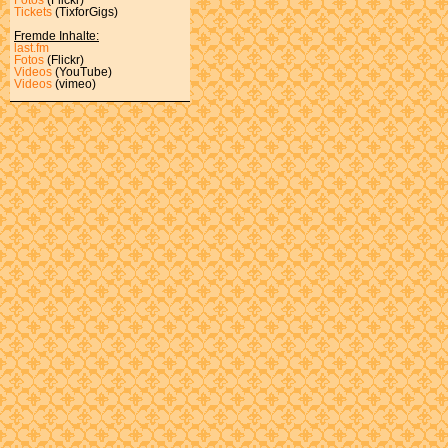
Tickets
(TixforGigs)
Fremde Inhalte:
last.fm
Fotos
(Flickr)
Videos
(YouTube)
Videos
(vimeo)