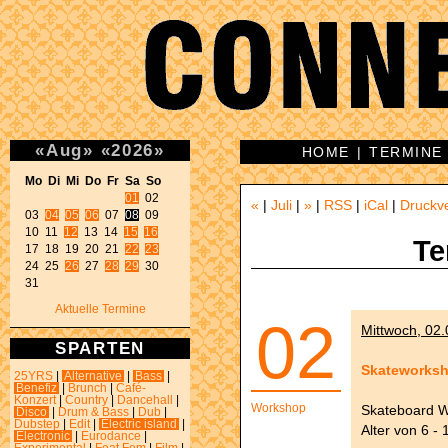
«
Aug
»
«
2026
»
HOME
|
TERMINE
Mo Di Mi Do Fr Sa So 
01
 02 

«
|
Juli
|
»
|
RSS
|
iCal
|
Druckv
03 
04
05
06
 07 
08
 09 

10 11 
12
 13 14 
15
16
Te
17 18 19 20 21 
22
23
24 25 
26
 27 
28
29
 30 

31 
Aktuelle Termine
02
Mittwoch, 02.
SPARTEN
Skateworksh
25YRS
|
Alternative
|
Bass
|
Benefiz
|
Brunch
|
Café-
Konzert
|
Country
|
Dancehall
|
Workshop
Skateboard W
Disco
|
Drum & Bass
|
Dub
|
Dubstep
|
Edit
|
Electric island
|
Alter von 6 -
Electronic
|
Eurodance
|