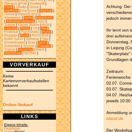
Experimental
|
Feat.Fem
|
Film
|
Filmquiz
|
Folk
|
Footwork
|
Achtung: Der
Funk
|
Ghetto
|
Grime
|
Halftime
|
Hardcore
|
HipHop
|
verschiedene
House
|
Import/Export
|
jedoch immer
Inbetween
|
Indie
|
Indietronic
|
Infoveranstaltung
|
Jazz
|
Jungle
|
Kleine Bühne
|
Klub
|
Lesung
|
Metal
|
Oi!
|
Pop
|
Ihr lernt von
Postrock
|
Psychobilly
|
Punk
|
drei aufeinan
Reggae
|
Rock
|
RocknRoll
|
Roter Salon
|
Seminar
|
Ska
|
Donnerstag, F
Snowshower
|
Soul
|
Sport
|
Subbotnik
|
Techno
|
Theater
|
in Leipzig (C
Trance
|
Veranda
|
Wave
|
"Skaterplatz"
Workshop
|
tanzbar
|
Grundlagen d
VORVERKAUF
Zeitraum:
Keine
Ferienwoche 
Kartenvorverkaufsstellen
02.07. Conne
bekannt.
03.07. Skate
04.07. Heizh
jeweils 10:00
Online-Verkauf
Anmeldung u
LINKS
island.de
Eigene Inhalte:
Facebook
Der Workshop 
Fotos
(Flickr)