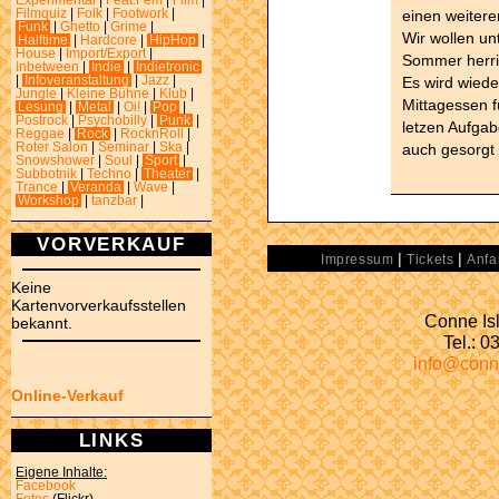
Experimental
|
Feat.Fem
|
Film
|
einen weitere
Filmquiz
|
Folk
|
Footwork
|
Funk
|
Ghetto
|
Grime
|
Wir wollen un
Halftime
|
Hardcore
|
HipHop
|
House
|
Import/Export
|
Sommer herri
Inbetween
|
Indie
|
Indietronic
Es wird wiede
|
Infoveranstaltung
|
Jazz
|
Jungle
|
Kleine Bühne
|
Klub
|
Mittagessen f
Lesung
|
Metal
|
Oi!
|
Pop
|
Postrock
|
Psychobilly
|
Punk
|
letzen Aufga
Reggae
|
Rock
|
RocknRoll
|
auch gesorgt 
Roter Salon
|
Seminar
|
Ska
|
Snowshower
|
Soul
|
Sport
|
Subbotnik
|
Techno
|
Theater
|
Trance
|
Veranda
|
Wave
|
Workshop
|
tanzbar
|
VORVERKAUF
|
|
Impressum
Tickets
Anfa
Keine
Kartenvorverkaufsstellen
Conne Isl
bekannt.
Tel.: 
info@conn
Online-Verkauf
LINKS
Eigene Inhalte:
Facebook
Fotos
(Flickr)