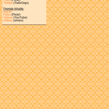
Tickets
(TixforGigs)
Fremde Inhalte:
last.fm
Fotos
(Flickr)
Videos
(YouTube)
Videos
(vimeo)