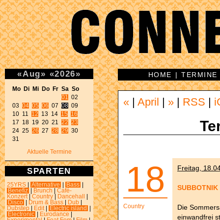
«
Aug
»
«
2026
»
HOME
|
TERMINE
Mo Di Mi Do Fr Sa So 
01
 02 

«
|
April
|
»
|
RSS
|
i
03 
04
05
06
 07 
08
 09 

10 11 
12
 13 14 
15
16
Te
17 18 19 20 21 
22
23
24 25 
26
 27 
28
29
 30 

31 
Aktuelle Termine
18
Freitag, 18.0
SPARTEN
25YRS
|
Alternative
|
Bass
|
SUBBOTNIK T
Benefiz
|
Brunch
|
Café-
Konzert
|
Country
|
Dancehall
|
Disco
|
Drum & Bass
|
Dub
|
Country
Die Sommersai
Dubstep
|
Edit
|
Electric island
|
Electronic
|
Eurodance
|
einwandfrei s