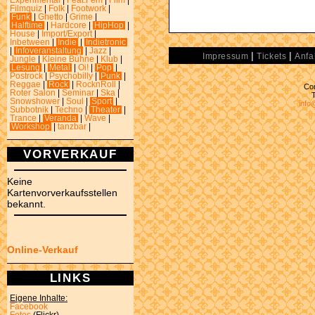
Experimental
|
Feat.Fem
|
Film
|
Filmquiz
|
Folk
|
Footwork
|
Funk
|
Ghetto
|
Grime
|
Halftime
|
Hardcore
|
HipHop
|
House
|
Import/Export
|
Inbetween
|
Indie
|
Indietronic
|
Infoveranstaltung
|
Jazz
|
|
|
Impressum
Tickets
Anfa
Jungle
|
Kleine Bühne
|
Klub
|
Lesung
|
Metal
|
Oi!
|
Pop
|
Postrock
|
Psychobilly
|
Punk
|
Reggae
|
Rock
|
RocknRoll
|
Con
Roter Salon
|
Seminar
|
Ska
|
Snowshower
|
Soul
|
Sport
|
info
Subbotnik
|
Techno
|
Theater
|
Trance
|
Veranda
|
Wave
|
Workshop
|
tanzbar
|
VORVERKAUF
Keine
Kartenvorverkaufsstellen
bekannt.
Online-Verkauf
LINKS
Eigene Inhalte:
Facebook
Fotos
(Flickr)