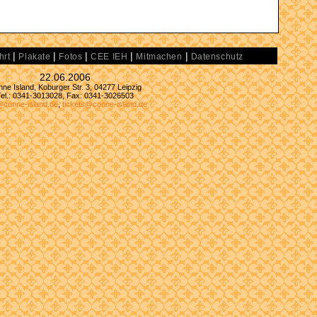
|
|
|
|
|
hrt
Plakate
Fotos
CEE IEH
Mitmachen
Datenschutz
22.06.2006
ne Island, Koburger Str. 3, 04277 Leipzig
Tel.: 0341-3013028, Fax: 0341-3026503
@conne-island.de
,
tickets@conne-island.de