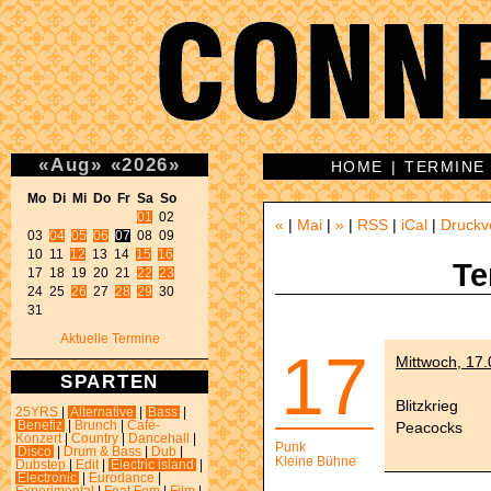
«
Aug
»
«
2026
»
HOME
|
TERMINE
Mo Di Mi Do Fr Sa So 
01
 02 

«
|
Mai
|
»
|
RSS
|
iCal
|
Druckv
03 
04
05
06
07
 08 09 

10 11 
12
 13 14 
15
16
Te
17 18 19 20 21 
22
23
24 25 
26
 27 
28
29
 30 

31 
Aktuelle Termine
17
Mittwoch, 17
SPARTEN
Blitzkrieg
25YRS
|
Alternative
|
Bass
|
Peacocks
Benefiz
|
Brunch
|
Café-
Konzert
|
Country
|
Dancehall
|
Punk
Disco
|
Drum & Bass
|
Dub
|
Kleine Bühne
Dubstep
|
Edit
|
Electric island
|
Electronic
|
Eurodance
|