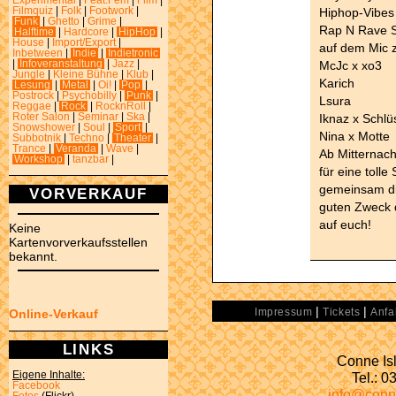
Experimental
|
Feat.Fem
|
Film
|
Hiphop-Vibes
Filmquiz
|
Folk
|
Footwork
|
Funk
|
Ghetto
|
Grime
|
Rap N Rave Sol
Halftime
|
Hardcore
|
HipHop
|
House
|
Import/Export
|
auf dem Mic 
Inbetween
|
Indie
|
Indietronic
McJc x xo3
|
Infoveranstaltung
|
Jazz
|
Jungle
|
Kleine Bühne
|
Klub
|
Karich
Lesung
|
Metal
|
Oi!
|
Pop
|
Postrock
|
Psychobilly
|
Punk
|
Lsura
Reggae
|
Rock
|
RocknRoll
|
Iknaz x Schlü
Roter Salon
|
Seminar
|
Ska
|
Snowshower
|
Soul
|
Sport
|
Nina x Motte
Subbotnik
|
Techno
|
Theater
|
Trance
|
Veranda
|
Wave
|
Ab Mitternach
Workshop
|
tanzbar
|
für eine toll
gemeinsam di
VORVERKAUF
guten Zweck 
auf euch!
Keine
Kartenvorverkaufsstellen
bekannt.
|
|
Online-Verkauf
Impressum
Tickets
Anfa
LINKS
Conne Isl
Eigene Inhalte:
Tel.: 
Facebook
info@conn
Fotos
(Flickr)