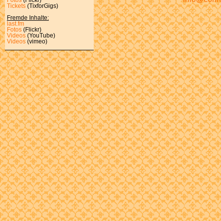
Tickets
(TixforGigs)
Fremde Inhalte:
last.fm
Fotos
(Flickr)
Videos
(YouTube)
Videos
(vimeo)