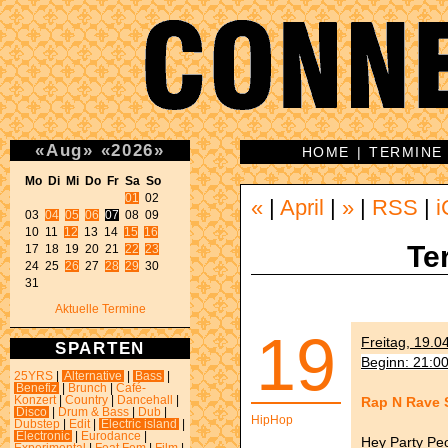
«
Aug
»
«
2026
»
HOME
|
TERMINE
Mo Di Mi Do Fr Sa So 
01
 02 

«
|
April
|
»
|
RSS
|
i
03 
04
05
06
07
 08 09 

10 11 
12
 13 14 
15
16
Te
17 18 19 20 21 
22
23
24 25 
26
 27 
28
29
 30 

31 
Aktuelle Termine
19
Freitag, 19.0
SPARTEN
Beginn: 21:0
25YRS
|
Alternative
|
Bass
|
Benefiz
|
Brunch
|
Café-
Rap N Rave S
Konzert
|
Country
|
Dancehall
|
Disco
|
Drum & Bass
|
Dub
|
HipHop
Dubstep
|
Edit
|
Electric island
|
Electronic
|
Eurodance
|
Hey Party Peo