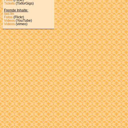
Tickets
(TixforGigs)
Fremde Inhalte:
last.fm
Fotos
(Flickr)
Videos
(YouTube)
Videos
(vimeo)