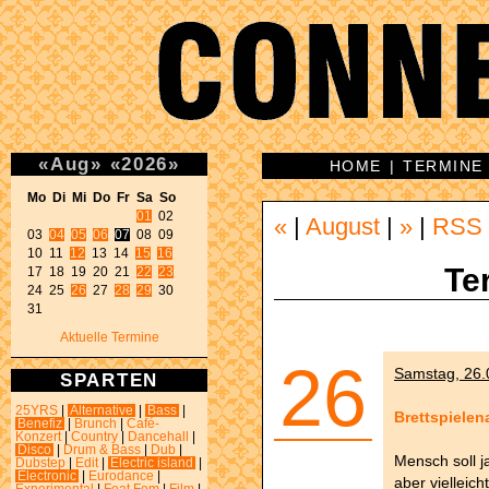
«
Aug
»
«
2026
»
HOME
|
TERMINE
Mo Di Mi Do Fr Sa So 
01
 02 

«
|
August
|
»
|
RSS
03 
04
05
06
07
 08 09 

10 11 
12
 13 14 
15
16
Te
17 18 19 20 21 
22
23
24 25 
26
 27 
28
29
 30 

31 
Aktuelle Termine
26
Samstag, 26.0
SPARTEN
25YRS
|
Alternative
|
Bass
|
Brettspielen
Benefiz
|
Brunch
|
Café-
Konzert
|
Country
|
Dancehall
|
Disco
|
Drum & Bass
|
Dub
|
Mensch soll j
Dubstep
|
Edit
|
Electric island
|
Electronic
|
Eurodance
|
aber vielleic