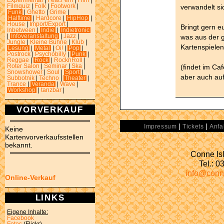
Experimental
|
Feat.Fem
|
Film
|
verwandelt si
Filmquiz
|
Folk
|
Footwork
|
Funk
|
Ghetto
|
Grime
|
Halftime
|
Hardcore
|
HipHop
|
House
|
Import/Export
|
Bringt gern e
Inbetween
|
Indie
|
Indietronic
was aus der 
|
Infoveranstaltung
|
Jazz
|
Jungle
|
Kleine Bühne
|
Klub
|
Kartenspielen
Lesung
|
Metal
|
Oi!
|
Pop
|
Postrock
|
Psychobilly
|
Punk
|
Reggae
|
Rock
|
RocknRoll
|
(findet im Caf
Roter Salon
|
Seminar
|
Ska
|
Snowshower
|
Soul
|
Sport
|
aber auch auf
Subbotnik
|
Techno
|
Theater
|
Trance
|
Veranda
|
Wave
|
Workshop
|
tanzbar
|
VORVERKAUF
|
|
Impressum
Tickets
Anfa
Keine
Kartenvorverkaufsstellen
bekannt.
Conne Isl
Tel.: 
info@conn
Online-Verkauf
LINKS
Eigene Inhalte:
Facebook
Fotos
(Flickr)