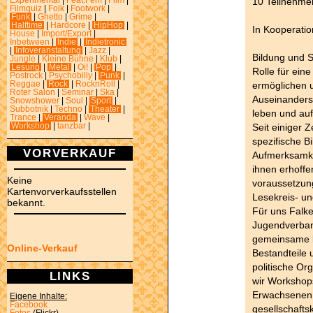
10 Teilnehm
Experimental
|
Feat.Fem
|
Film
|
Filmquiz
|
Folk
|
Footwork
|
Funk
|
Ghetto
|
Grime
|
Halftime
|
Hardcore
|
HipHop
|
In Kooperatio
House
|
Import/Export
|
Inbetween
|
Indie
|
Indietronic
|
Infoveranstaltung
|
Jazz
|
Bildung und S
Jungle
|
Kleine Bühne
|
Klub
|
Lesung
|
Metal
|
Oi!
|
Pop
|
Rolle für ein
Postrock
|
Psychobilly
|
Punk
|
ermöglichen 
Reggae
|
Rock
|
RocknRoll
|
Roter Salon
|
Seminar
|
Ska
|
Auseinanderse
Snowshower
|
Soul
|
Sport
|
Subbotnik
|
Techno
|
Theater
|
leben und auf
Trance
|
Veranda
|
Wave
|
Seit einiger 
Workshop
|
tanzbar
|
spezifische 
VORVERKAUF
Aufmerksamke
ihnen erhoffen
Keine
voraussetzung
Kartenvorverkaufsstellen
Lesekreis- un
bekannt.
Für uns Falke
Jugendverban
gemeinsame kr
Online-Verkauf
Bestandteile
politische Or
LINKS
wir Workshop
Erwachsenen v
Eigene Inhalte:
Facebook
gesellschaftsk
Fotos
(Flickr)