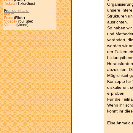
Organisierun
Tickets
(TixforGigs)
unsere Intere
Fremde Inhalte:
last.fm
Strukturen un
Fotos
(Flickr)
ausrichten.
Videos
(YouTube)
Videos
(vimeo)
So haben wir 
und Methoden
verändert, di
werden wir an
der Falken ei
bildungstheo
Herausforder
abzuleiten. D
Möglichkeit g
Konzepte für
diskutieren, 
erproben.
Für die Teiln
Wenn ihr scho
könnt ihr die
Eine Anmeldun