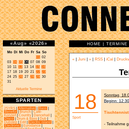
«
Aug
»
«
2026
»
HOME
|
TERMINE
Mo Di Mi Do Fr Sa So 
01
 02 

«
|
Juni
|
»
|
RSS
|
iCal
|
Druckv
03 
04
05
06
 07 08 09 

10 11 
12
 13 14 
15
16
Te
17 18 19 20 21 
22
23
24 25 
26
 27 
28
29
 30 

31 
Aktuelle Termine
18
Sonntag, 18.0
SPARTEN
Beginn: 12:3
25YRS
|
Alternative
|
Bass
|
Tischtennist
Benefiz
|
Brunch
|
Café-
Konzert
|
Country
|
Dancehall
|
Sport
Disco
|
Drum & Bass
|
Dub
|
Dubstep
|
Edit
|
Electric island
|
- Teilnahme 
Electronic
|
Eurodance
|