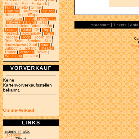
Experimental
|
Feat.Fem
|
Film
|
Filmquiz
|
Folk
|
Footwork
|
Funk
|
Ghetto
|
Grime
|
Halftime
|
Hardcore
|
HipHop
|
House
|
Import/Export
|
Inbetween
|
Indie
|
Indietronic
|
Infoveranstaltung
|
Jazz
|
|
|
Impressum
Tickets
Anfa
Jungle
|
Kleine Bühne
|
Klub
|
Lesung
|
Metal
|
Oi!
|
Pop
|
Postrock
|
Psychobilly
|
Punk
|
Reggae
|
Rock
|
RocknRoll
|
Con
Roter Salon
|
Seminar
|
Ska
|
Snowshower
|
Soul
|
Sport
|
info
Subbotnik
|
Techno
|
Theater
|
Trance
|
Veranda
|
Wave
|
Workshop
|
tanzbar
|
VORVERKAUF
Keine
Kartenvorverkaufsstellen
bekannt.
Online-Verkauf
LINKS
Eigene Inhalte:
Facebook
Fotos
(Flickr)