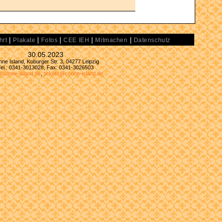
|
|
|
|
|
hrt
Plakate
Fotos
CEE IEH
Mitmachen
Datenschutz
30.05.2023
ne Island, Koburger Str. 3, 04277 Leipzig
Tel.: 0341-3013028, Fax: 0341-3026503
@conne-island.de
,
tickets@conne-island.de