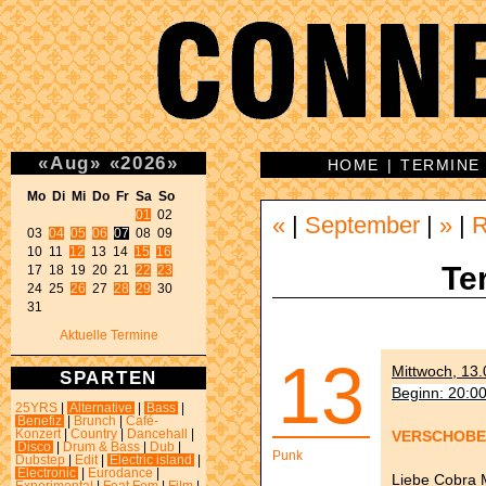
«
Aug
»
«
2026
»
HOME
|
TERMINE
Mo Di Mi Do Fr Sa So 
01
 02 

«
|
September
|
»
|
03 
04
05
06
07
 08 09 

10 11 
12
 13 14 
15
16
Te
17 18 19 20 21 
22
23
24 25 
26
 27 
28
29
 30 

31 
Aktuelle Termine
13
Mittwoch, 13.
SPARTEN
Beginn: 20:0
25YRS
|
Alternative
|
Bass
|
Benefiz
|
Brunch
|
Café-
VERSCHOBEN
Konzert
|
Country
|
Dancehall
|
Disco
|
Drum & Bass
|
Dub
|
Punk
Dubstep
|
Edit
|
Electric island
|
Electronic
|
Eurodance
|
Liebe Cobra 