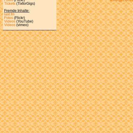
Tickets
(TixforGigs)
Fremde Inhalte:
last.fm
Fotos
(Flickr)
Videos
(YouTube)
Videos
(vimeo)