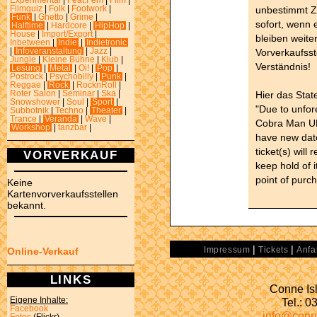
Experimental
|
Feat.Fem
|
Film
|
unbestimmt Z
Filmquiz
|
Folk
|
Footwork
|
Funk
|
Ghetto
|
Grime
|
sofort, wenn 
Halftime
|
Hardcore
|
HipHop
|
House
|
Import/Export
|
bleiben weite
Inbetween
|
Indie
|
Indietronic
Vorverkaufsst
|
Infoveranstaltung
|
Jazz
|
Jungle
|
Kleine Bühne
|
Klub
|
Verständnis!
Lesung
|
Metal
|
Oi!
|
Pop
|
Postrock
|
Psychobilly
|
Punk
|
Reggae
|
Rock
|
RocknRoll
|
Hier das Sta
Roter Salon
|
Seminar
|
Ska
|
Snowshower
|
Soul
|
Sport
|
"Due to unfo
Subbotnik
|
Techno
|
Theater
|
Trance
|
Veranda
|
Wave
|
Cobra Man UK
Workshop
|
tanzbar
|
have new date
ticket(s) will
VORVERKAUF
keep hold of 
point of purc
Keine
Kartenvorverkaufsstellen
bekannt.
|
|
Online-Verkauf
Impressum
Tickets
Anfa
LINKS
Conne Isl
Eigene Inhalte:
Tel.: 
Facebook
info@conn
Fotos
(Flickr)