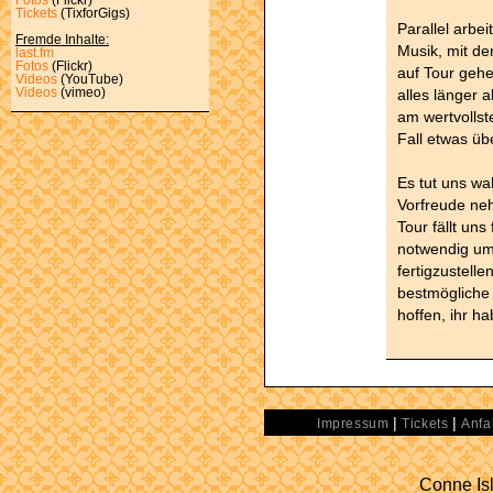
Tickets
(TixforGigs)
Parallel arbe
Fremde Inhalte:
Musik, mit de
last.fm
Fotos
(Flickr)
auf Tour gehe
Videos
(YouTube)
alles länger 
Videos
(vimeo)
am wertvollst
Fall etwas üb
Es tut uns wa
Vorfreude ne
Tour fällt uns
notwendig um
fertigzustell
bestmögliche
hoffen, ihr ha
|
|
Impressum
Tickets
Anfa
Conne Isl