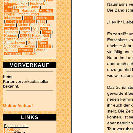
Experimental
|
Feat.Fem
|
Film
|
Naumanns ver
Filmquiz
|
Folk
|
Footwork
|
Funk
|
Ghetto
|
Grime
|
Die Band schr
Halftime
|
Hardcore
|
HipHop
|
House
|
Import/Export
|
Inbetween
|
Indie
|
Indietronic
„Hey ihr Lieb
|
Infoveranstaltung
|
Jazz
|
Jungle
|
Kleine Bühne
|
Klub
|
Lesung
|
Metal
|
Oi!
|
Pop
|
Postrock
|
Psychobilly
|
Punk
|
Es zerreißt u
Reggae
|
Rock
|
RocknRoll
|
Entschluss k
Roter Salon
|
Seminar
|
Ska
|
Snowshower
|
Soul
|
Sport
|
nächste Jahr 
Subbotnik
|
Techno
|
Theater
|
Trance
|
Veranda
|
Wave
|
vielfältig und
Workshop
|
tanzbar
|
Natur. Im Lau
aber auch seh
VORVERKAUF
dazu geführt 
wie wir es ur
Keine
Kartenvorverkaufsstellen
bekannt.
Das Schönste 
geworden! Sei
neuen Familie
ihr euch denk
Online-Verkauf
stellt. Die Ze
LINKS
können, ist s
aber natürlic
Eigene Inhalte:
Tour vorzuber
Facebook
Fotos
(Flickr)