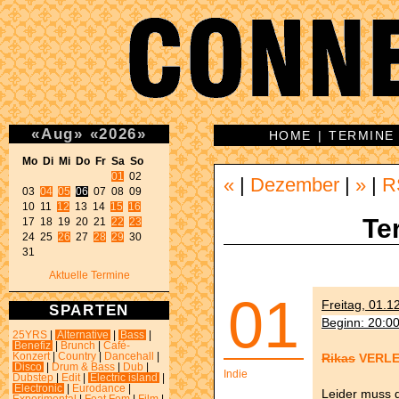
«
Aug
»
«
2026
»
HOME
|
TERMINE
Mo Di Mi Do Fr Sa So 
01
 02 

«
|
Dezember
|
»
|
R
03 
04
05
06
 07 08 09 

10 11 
12
 13 14 
15
16
Te
17 18 19 20 21 
22
23
24 25 
26
 27 
28
29
 30 

31 
Aktuelle Termine
01
Freitag, 01.1
SPARTEN
Beginn: 20:0
25YRS
|
Alternative
|
Bass
|
Benefiz
|
Brunch
|
Café-
Rikas
VERLE
Konzert
|
Country
|
Dancehall
|
Disco
|
Drum & Bass
|
Dub
|
Indie
Dubstep
|
Edit
|
Electric island
|
Electronic
|
Eurodance
|
Leider muss 