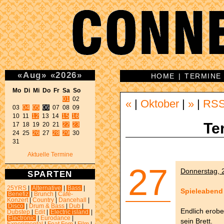
«
Aug
»
«
2026
»
HOME
|
TERMINE
Mo Di Mi Do Fr Sa So 
01
 02 

«
|
Oktober
|
»
|
RS
03 
04
05
06
 07 08 09 

10 11 
12
 13 14 
15
16
Te
17 18 19 20 21 
22
23
24 25 
26
 27 
28
29
 30 

31 
Aktuelle Termine
27
Donnerstag, 2
SPARTEN
25YRS
|
Alternative
|
Bass
|
Spieleabend
Benefiz
|
Brunch
|
Café-
Konzert
|
Country
|
Dancehall
|
Disco
|
Drum & Bass
|
Dub
|
Endlich erobe
Dubstep
|
Edit
|
Electric island
|
Electronic
|
Eurodance
|
sein Brett.