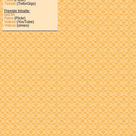
Tickets
(TixforGigs)
Fremde Inhalte:
last.fm
Fotos
(Flickr)
Videos
(YouTube)
Videos
(vimeo)