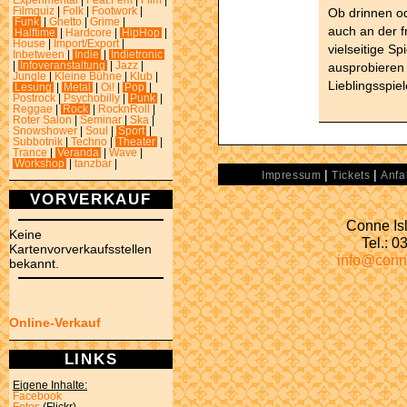
Experimental
|
Feat.Fem
|
Film
|
Ob drinnen od
Filmquiz
|
Folk
|
Footwork
|
Funk
|
Ghetto
|
Grime
|
auch an der f
Halftime
|
Hardcore
|
HipHop
|
House
|
Import/Export
|
vielseitige S
Inbetween
|
Indie
|
Indietronic
ausprobieren 
|
Infoveranstaltung
|
Jazz
|
Jungle
|
Kleine Bühne
|
Klub
|
Lieblingsspiel
Lesung
|
Metal
|
Oi!
|
Pop
|
Postrock
|
Psychobilly
|
Punk
|
Reggae
|
Rock
|
RocknRoll
|
Roter Salon
|
Seminar
|
Ska
|
Snowshower
|
Soul
|
Sport
|
Subbotnik
|
Techno
|
Theater
|
Trance
|
Veranda
|
Wave
|
Workshop
|
tanzbar
|
|
|
Impressum
Tickets
Anfa
VORVERKAUF
Conne Isl
Keine
Tel.: 
Kartenvorverkaufsstellen
info@conn
bekannt.
Online-Verkauf
LINKS
Eigene Inhalte:
Facebook
Fotos
(Flickr)