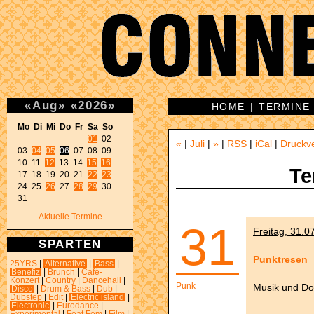
«
Aug
»
«
2026
»
HOME
|
TERMINE
Mo Di Mi Do Fr Sa So 
01
 02 

«
|
Juli
|
»
|
RSS
|
iCal
|
Druckv
03 
04
05
06
 07 08 09 

10 11 
12
 13 14 
15
16
Te
17 18 19 20 21 
22
23
24 25 
26
 27 
28
29
 30 

31 
Aktuelle Termine
31
Freitag, 31.0
SPARTEN
Punktresen
25YRS
|
Alternative
|
Bass
|
Benefiz
|
Brunch
|
Café-
Konzert
|
Country
|
Dancehall
|
Punk
Musik und Dos
Disco
|
Drum & Bass
|
Dub
|
Dubstep
|
Edit
|
Electric island
|
Electronic
|
Eurodance
|