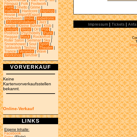
Experimental
|
Feat.Fem
|
Film
|
Filmquiz
|
Folk
|
Footwork
|
Funk
|
Ghetto
|
Grime
|
Halftime
|
Hardcore
|
HipHop
|
House
|
Import/Export
|
Inbetween
|
Indie
|
Indietronic
|
Infoveranstaltung
|
Jazz
|
|
|
Impressum
Tickets
Anfa
Jungle
|
Kleine Bühne
|
Klub
|
Lesung
|
Metal
|
Oi!
|
Pop
|
Postrock
|
Psychobilly
|
Punk
|
Reggae
|
Rock
|
RocknRoll
|
Con
Roter Salon
|
Seminar
|
Ska
|
Snowshower
|
Soul
|
Sport
|
info
Subbotnik
|
Techno
|
Theater
|
Trance
|
Veranda
|
Wave
|
Workshop
|
tanzbar
|
VORVERKAUF
Keine
Kartenvorverkaufsstellen
bekannt.
Online-Verkauf
LINKS
Eigene Inhalte:
Facebook
Fotos
(Flickr)