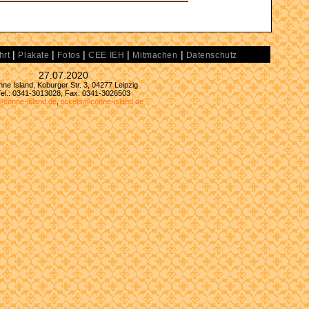
|
|
|
|
|
hrt
Plakate
Fotos
CEE IEH
Mitmachen
Datenschutz
27.07.2020
ne Island, Koburger Str. 3, 04277 Leipzig
Tel.: 0341-3013028, Fax: 0341-3026503
@conne-island.de
,
tickets@conne-island.de