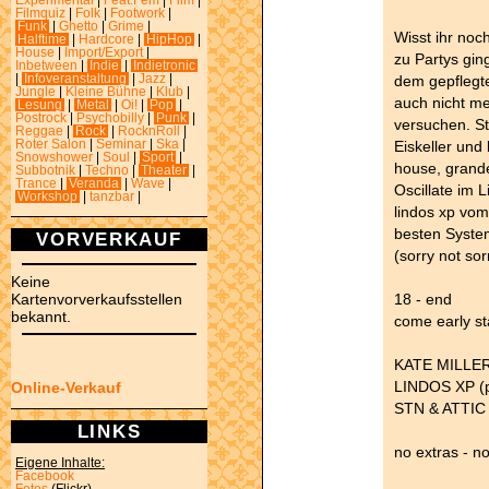
Experimental
|
Feat.Fem
|
Film
|
Filmquiz
|
Folk
|
Footwork
|
Funk
|
Ghetto
|
Grime
|
Wisst ihr noch
Halftime
|
Hardcore
|
HipHop
|
House
|
Import/Export
|
zu Partys gin
Inbetween
|
Indie
|
Indietronic
dem gepflegte
|
Infoveranstaltung
|
Jazz
|
Jungle
|
Kleine Bühne
|
Klub
|
auch nicht me
Lesung
|
Metal
|
Oi!
|
Pop
|
Postrock
|
Psychobilly
|
Punk
|
versuchen. St
Reggae
|
Rock
|
RocknRoll
|
Eiskeller und
Roter Salon
|
Seminar
|
Ska
|
Snowshower
|
Soul
|
Sport
|
house, grande
Subbotnik
|
Techno
|
Theater
|
Trance
|
Veranda
|
Wave
|
Oscillate im L
Workshop
|
tanzbar
|
lindos xp vom
besten Syste
VORVERKAUF
(sorry not sor
Keine
18 - end
Kartenvorverkaufsstellen
bekannt.
come early st
KATE MILLER 
LINDOS XP (pa
Online-Verkauf
STN & ATTIC 
LINKS
no extras - n
Eigene Inhalte:
Facebook
Fotos
(Flickr)