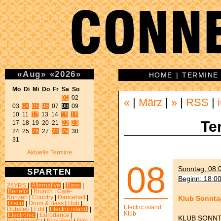
«
Aug
»
«
2026
»
HOME
|
TERMINE
Mo Di Mi Do Fr Sa So 
01
 02 

«
|
März
|
»
|
RSS
|
03 
04
05
06
 07 
08
 09 

10 11 
12
 13 14 
15
16
Te
17 18 19 20 21 
22
23
24 25 
26
 27 
28
29
 30 

31 
Aktuelle Termine
08
Sonntag, 08.0
SPARTEN
Beginn: 18:0
25YRS
|
Alternative
|
Bass
|
Benefiz
|
Brunch
|
Café-
Klub Sonntag:
Konzert
|
Country
|
Dancehall
|
Disco
|
Drum & Bass
|
Dub
|
Electric island
Dubstep
|
Edit
|
Electric island
|
Klub
Electronic
|
Eurodance
|
KLUB SONN