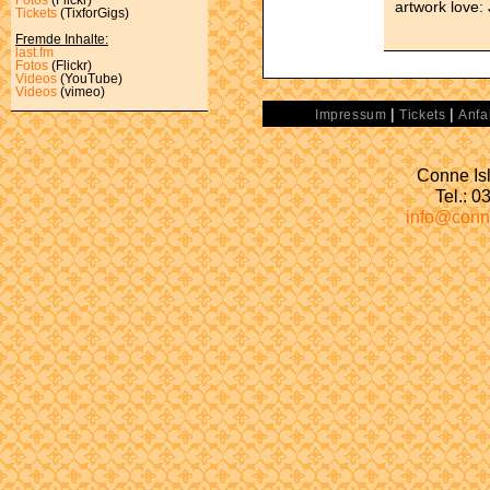
artwork love:
Tickets
(TixforGigs)
Fremde Inhalte:
last.fm
Fotos
(Flickr)
Videos
(YouTube)
Videos
(vimeo)
|
|
Impressum
Tickets
Anfa
Conne Isl
Tel.: 
info@conn