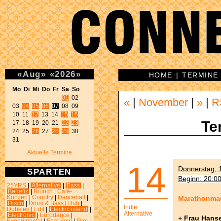
«
Aug
»
«
2026
»
HOME
|
TERMINE
Mo Di Mi Do Fr Sa So 
01
 02 

«
|
November
|
»
|
R
03 
04
05
06
07
 08 09 

10 11 
12
 13 14 
15
16
Te
17 18 19 20 21 
22
23
24 25 
26
 27 
28
29
 30 

31 
Aktuelle Termine
14
Donnerstag, 1
SPARTEN
Beginn: 20:0
25YRS
|
Alternative
|
Bass
|
Benefiz
|
Brunch
|
Café-
Marathonma
Konzert
|
Country
|
Dancehall
|
Disco
|
Drum & Bass
|
Dub
|
Indie
Dubstep
|
Edit
|
Electric island
|
Alternative
Electronic
|
Eurodance
|
+
Frau Hans