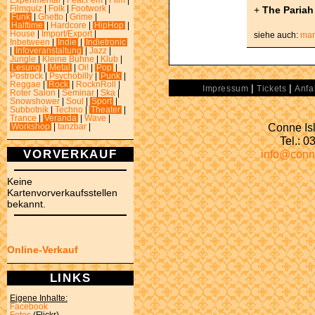
Experimental
|
Feat.Fem
|
Film
|
+
The Pariah
Filmquiz
|
Folk
|
Footwork
|
Funk
|
Ghetto
|
Grime
|
Halftime
|
Hardcore
|
HipHop
|
House
|
Import/Export
|
siehe auch:
mar
Inbetween
|
Indie
|
Indietronic
|
Infoveranstaltung
|
Jazz
|
Jungle
|
Kleine Bühne
|
Klub
|
Lesung
|
Metal
|
Oi!
|
Pop
|
Postrock
|
Psychobilly
|
Punk
|
Reggae
|
Rock
|
RocknRoll
|
|
|
Impressum
Tickets
Anfa
Roter Salon
|
Seminar
|
Ska
|
Snowshower
|
Soul
|
Sport
|
Subbotnik
|
Techno
|
Theater
|
Trance
|
Veranda
|
Wave
|
Conne Isl
Workshop
|
tanzbar
|
Tel.: 
VORVERKAUF
info@conn
Keine
Kartenvorverkaufsstellen
bekannt.
Online-Verkauf
LINKS
Eigene Inhalte:
Facebook
Fotos
(Flickr)