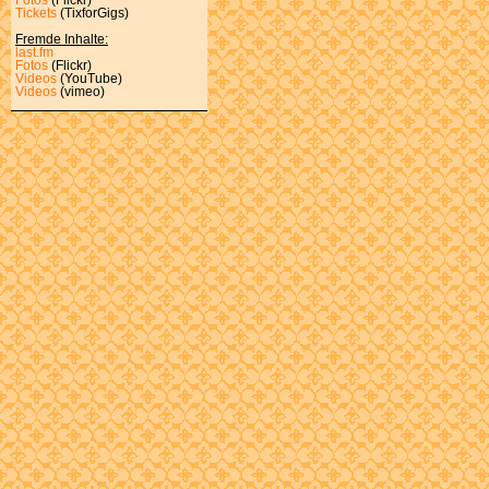
Tickets
(TixforGigs)
Fremde Inhalte:
last.fm
Fotos
(Flickr)
Videos
(YouTube)
Videos
(vimeo)