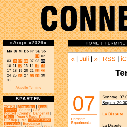
«
Aug
»
«
2026
»
HOME
|
TERMINE
Mo Di Mi Do Fr Sa So 
01
 02 

«
|
Juli
|
»
|
RSS
|
iC
03 
04
05
06
 07 08 
09
10 11 
12
 13 14 
15
16
Te
17 18 19 20 21 
22
23
24 25 
26
 27 
28
29
 30 

31 
Aktuelle Termine
07
Sonntag, 07.0
SPARTEN
Beginn: 20:0
25YRS
|
Alternative
|
Bass
|
Benefiz
|
Brunch
|
Café-
La Dispute
Konzert
|
Country
|
Dancehall
|
Disco
|
Drum & Bass
|
Dub
|
Hardcore
Dubstep
|
Edit
|
Electric island
|
Experimental
Electronic
|
Eurodance
|
La Dispute