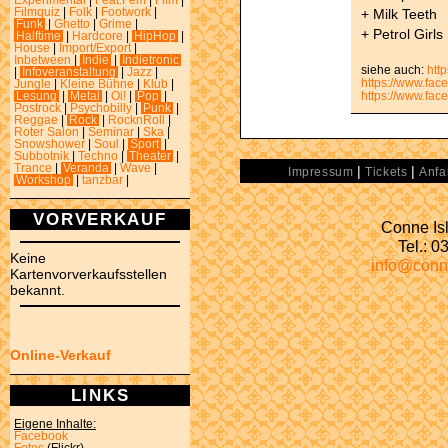
Experimental
|
Feat.Fem
|
Film
|
+ Milk Teeth
Filmquiz
|
Folk
|
Footwork
|
Funk
|
Ghetto
|
Grime
|
+ Petrol Girls
Halftime
|
Hardcore
|
HipHop
|
House
|
Import/Export
|
Inbetween
|
Indie
|
Indietronic
siehe auch:
htt
|
Infoveranstaltung
|
Jazz
|
https://www.fac
Jungle
|
Kleine Bühne
|
Klub
|
https://www.fa
Lesung
|
Metal
|
Oi!
|
Pop
|
Postrock
|
Psychobilly
|
Punk
|
Reggae
|
Rock
|
RocknRoll
|
Roter Salon
|
Seminar
|
Ska
|
Snowshower
|
Soul
|
Sport
|
Subbotnik
|
Techno
|
Theater
|
Trance
|
Veranda
|
Wave
|
|
|
Impressum
Tickets
Anfa
Workshop
|
tanzbar
|
VORVERKAUF
Conne Isl
Tel.: 
Keine
info@conn
Kartenvorverkaufsstellen
bekannt.
Online-Verkauf
LINKS
Eigene Inhalte:
Facebook
Fotos
(Flickr)