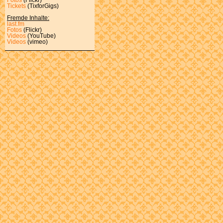
Tickets
(TixforGigs)
Fremde Inhalte:
last.fm
Fotos
(Flickr)
Videos
(YouTube)
Videos
(vimeo)