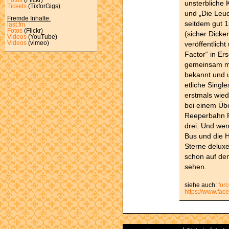
unsterbliche K
Tickets
(TixforGigs)
und „Die Leud
Fremde Inhalte:
seitdem gut 15
last.fm
Fotos
(Flickr)
(sicher Dicke
Videos
(YouTube)
veröffentlicht
Videos
(vimeo)
Factor“ in Er
gemeinsam mi
bekannt und u
etliche Singl
erstmals wie
bei einem Üb
Reeperbahn F
drei. Und wen
Bus und die H
Sterne deluxe
schon auf dem
sehen.
siehe auch:
for
https://www.fa