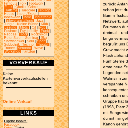
Experimental
|
Feat.Fem
|
Film
|
zurück: Anfan
Filmquiz
|
Folk
|
Footwork
|
Funk
|
Ghetto
|
Grime
|
schon jetzt d
Halftime
|
Hardcore
|
HipHop
|
House
|
Import/Export
|
Bumm Tschack“
Inbetween
|
Indie
|
Indietronic
Netzwerk, auf
|
Infoveranstaltung
|
Jazz
|
Jungle
|
Kleine Bühne
|
Klub
|
Brummen durch
Lesung
|
Metal
|
Oi!
|
Pop
|
Postrock
|
Psychobilly
|
Punk
|
dreimal – und 
Reggae
|
Rock
|
RocknRoll
|
lange vermis
Roter Salon
|
Seminar
|
Ska
|
Snowshower
|
Soul
|
Sport
|
begrüßt uns 
Subbotnik
|
Techno
|
Theater
|
Trance
|
Veranda
|
Wave
|
Crew macht we
Workshop
|
tanzbar
|
Flash abhand
Fünf Sterne d
VORVERKAUF
erste neue S
Legenden seit
Keine
Wahnsinn zurü
Kartenvorverkaufsstellen
bekannt.
verspannte Na
konsequentes
schreiben und
Gruppe hat bis
Online-Verkauf
(1998, Platz 
LINKS
mit Songs wie
du mit mir ge
Eigene Inhalte:
Kanon gehört
Facebook
Fotos
(Flickr)