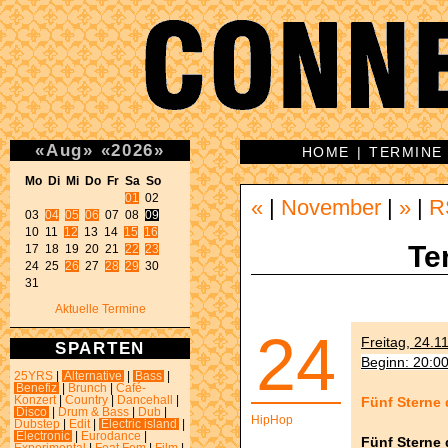
«
Aug
»
«
2026
»
HOME
|
TERMINE
Mo Di Mi Do Fr Sa So 
01
 02 

«
|
November
|
»
|
R
03 
04
05
06
 07 08 
09
10 11 
12
 13 14 
15
16
Te
17 18 19 20 21 
22
23
24 25 
26
 27 
28
29
 30 

31 
Aktuelle Termine
24
Freitag, 24.1
SPARTEN
Beginn: 20:0
25YRS
|
Alternative
|
Bass
|
Benefiz
|
Brunch
|
Café-
Fünf Sterne 
Konzert
|
Country
|
Dancehall
|
Disco
|
Drum & Bass
|
Dub
|
HipHop
Dubstep
|
Edit
|
Electric island
|
Electronic
|
Eurodance
|
Fünf Sterne 