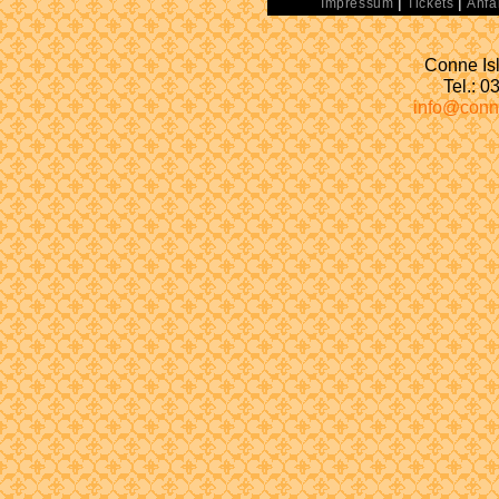
|
|
Impressum
Tickets
Anfa
Conne Isl
Tel.: 
info@conn