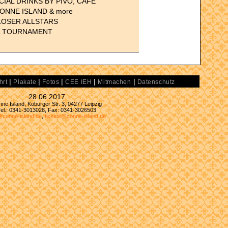
IAL DRINKS BY PIVO, CAFÉ
ONNE ISLAND & more
LOSER ALLSTARS
L TOURNAMENT
|
|
|
|
|
hrt
Plakate
Fotos
CEE IEH
Mitmachen
Datenschutz
28.06.2017
ne Island, Koburger Str. 3, 04277 Leipzig
Tel.: 0341-3013028, Fax: 0341-3026503
@conne-island.de
,
tickets@conne-island.de