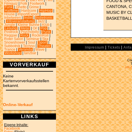
FOOD & SPEC
Experimental
|
Feat.Fem
|
Film
|
Filmquiz
|
Folk
|
Footwork
|
CANTONA, C
Funk
|
Ghetto
|
Grime
|
Halftime
|
Hardcore
|
HipHop
|
MUSIC BY C
House
|
Import/Export
|
BASKETBAL
Inbetween
|
Indie
|
Indietronic
|
Infoveranstaltung
|
Jazz
|
Jungle
|
Kleine Bühne
|
Klub
|
Lesung
|
Metal
|
Oi!
|
Pop
|
Postrock
|
Psychobilly
|
Punk
|
Reggae
|
Rock
|
RocknRoll
|
Roter Salon
|
Seminar
|
Ska
|
Snowshower
|
Soul
|
Sport
|
Subbotnik
|
Techno
|
Theater
|
|
|
Impressum
Tickets
Anfa
Trance
|
Veranda
|
Wave
|
Workshop
|
tanzbar
|
Con
VORVERKAUF
info
Keine
Kartenvorverkaufsstellen
bekannt.
Online-Verkauf
LINKS
Eigene Inhalte:
Facebook
Fotos
(Flickr)