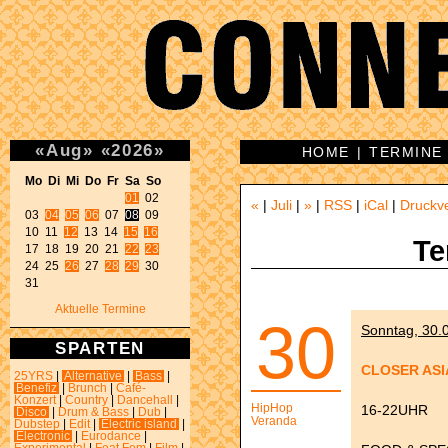
«
Aug
»
«
2026
»
HOME
|
TERMINE
Mo Di Mi Do Fr Sa So 
01
 02 

«
|
Juli
|
»
|
RSS
|
iCal
|
Druckv
03 
04
05
06
 07 
08
 09 

10 11 
12
 13 14 
15
16
Te
17 18 19 20 21 
22
23
24 25 
26
 27 
28
29
 30 

31 
Aktuelle Termine
30
Sonntag, 30.0
SPARTEN
CLOSER ASI
25YRS
|
Alternative
|
Bass
|
Benefiz
|
Brunch
|
Café-
Konzert
|
Country
|
Dancehall
|
HipHop
16-22UHR
Disco
|
Drum & Bass
|
Dub
|
Veranda
Dubstep
|
Edit
|
Electric island
|
Electronic
|
Eurodance
|