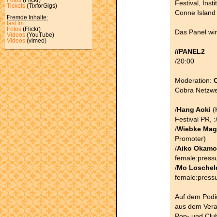
Festival, Inst
Tickets
(TixforGigs)
Conne Island 
Fremde Inhalte:
last.fm
Fotos
(Flickr)
Das Panel wir
Videos
(YouTube)
Videos
(vimeo)
//PANEL2
/20:00
Moderation:
C
Cobra Netzwe
/
Hang Aoki
(K
Festival PR, :
/
Wiebke Magi
Promoter)
/
Aiko Okamo
female:press
/
Mo Loschel
female:press
Auf dem Podi
aus dem Veran
Pop- und Clu