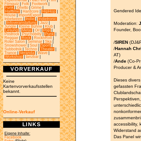
Experimental
|
Feat.Fem
|
Film
|
Filmquiz
|
Folk
|
Footwork
|
Funk
|
Ghetto
|
Grime
|
Gendered Iden
Halftime
|
Hardcore
|
HipHop
|
House
|
Import/Export
|
Inbetween
|
Indie
|
Indietronic
Moderation:
|
Infoveranstaltung
|
Jazz
|
Jungle
|
Kleine Bühne
|
Klub
|
Founder, Book
Lesung
|
Metal
|
Oi!
|
Pop
|
Postrock
|
Psychobilly
|
Punk
|
Reggae
|
Rock
|
RocknRoll
|
/
SIREN
(DJ&Pr
Roter Salon
|
Seminar
|
Ska
|
Snowshower
|
Soul
|
Sport
|
/
Hannah Chri
Subbotnik
|
Techno
|
Theater
|
Trance
|
Veranda
|
Wave
|
AT)
Workshop
|
tanzbar
|
/
Ande
(Co-Pr
Producer & Art
VORVERKAUF
Dieses divers
Keine
gefassten Fra
Kartenvorverkaufsstellen
bekannt.
Clublandschaf
Perspektiven
unterschiedl
nonkonformen 
Online-Verkauf
zusammenbrin
LINKS
accessibility
Widerstand a
Eigene Inhalte:
Das Panel wir
Facebook
Fotos
(Flickr)