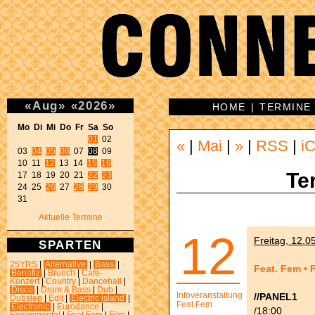
«
Aug
»
«
2026
»
HOME
|
TERMINE
Mo Di Mi Do Fr Sa So 
01
 02 

«
|
Mai
|
»
|
RSS
|
iC
03 
04
05
06
 07 
08
 09 

10 11 
12
 13 14 
15
16
Te
17 18 19 20 21 
22
23
24 25 
26
 27 
28
29
 30 

31 
Aktuelle Termine
12
Freitag, 12.0
SPARTEN
25YRS
|
Alternative
|
Bass
|
Feat. Fem 
Benefiz
|
Brunch
|
Café-
Konzert
|
Country
|
Dancehall
|
Disco
|
Drum & Bass
|
Dub
|
Infoveranstaltung
//PANEL1
Dubstep
|
Edit
|
Electric island
|
Feat.Fem
Electronic
|
Eurodance
|
/18:00