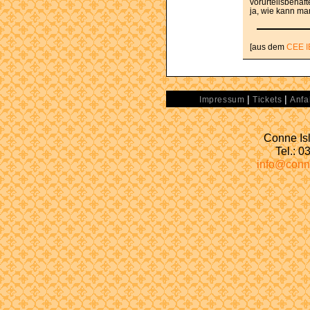
vorurteilsbehaf
ja, wie kann ma
[aus dem
CEE I
|
|
Impressum
Tickets
Anfa
Conne Isl
Tel.: 
info@conn