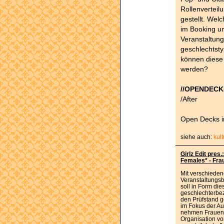
Rollenverteil
gestellt. Wel
im Booking un
Veranstaltung
geschlechtsty
können diese
werden?
//OPENDECK
/After
Open Decks i
siehe auch:
kul
Girlz Edit pres
Females* - Fra
Mit verschieden
Veranstaltungsb
soll in Form di
geschlechterbe
den Prüfstand g
im Fokus der A
nehmen Frauen 
Organisation vo