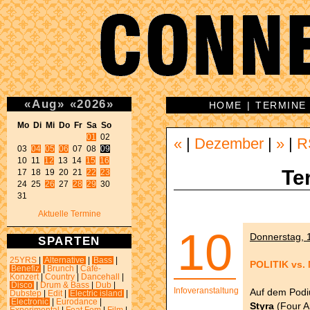
«
Aug
»
«
2026
»
HOME
|
TERMINE
Mo Di Mi Do Fr Sa So 
01
 02 

«
|
Dezember
|
»
|
R
03 
04
05
06
 07 08 
09
10 11 
12
 13 14 
15
16
Te
17 18 19 20 21 
22
23
24 25 
26
 27 
28
29
 30 

31 
Aktuelle Termine
10
Donnerstag, 1
SPARTEN
25YRS
|
Alternative
|
Bass
|
POLITIK vs. 
Benefiz
|
Brunch
|
Café-
Konzert
|
Country
|
Dancehall
|
Disco
|
Drum & Bass
|
Dub
|
Infoveranstaltung
Auf dem Podi
Dubstep
|
Edit
|
Electric island
|
Electronic
|
Eurodance
|
Styra
(Four A