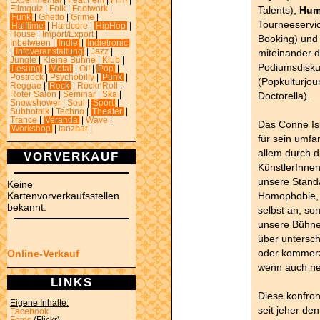
Experimental
|
Feat.Fem
|
Film
|
Talents),
Hum
Filmquiz
|
Folk
|
Footwork
|
Funk
|
Ghetto
|
Grime
|
Tourneeservi
Halftime
|
Hardcore
|
HipHop
|
House
|
Import/Export
|
Booking) un
Inbetween
|
Indie
|
Indietronic
miteinander d
|
Infoveranstaltung
|
Jazz
|
Jungle
|
Kleine Bühne
|
Klub
|
Podiumsdisku
Lesung
|
Metal
|
Oi!
|
Pop
|
Postrock
|
Psychobilly
|
Punk
|
(Popkulturjou
Reggae
|
Rock
|
RocknRoll
|
Doctorella).
Roter Salon
|
Seminar
|
Ska
|
Snowshower
|
Soul
|
Sport
|
Subbotnik
|
Techno
|
Theater
|
Trance
|
Veranda
|
Wave
|
Das Conne Isl
Workshop
|
tanzbar
|
für sein umf
allem durch d
VORVERKAUF
KünstlerInnen
unsere Stand
Keine
Homophobie, A
Kartenvorverkaufsstellen
bekannt.
selbst an, so
unsere Bühne 
über untersch
oder kommerz
Online-Verkauf
wenn auch ne
LINKS
Diese konfron
Eigene Inhalte:
seit jeher de
Facebook
Fotos
(Flickr)