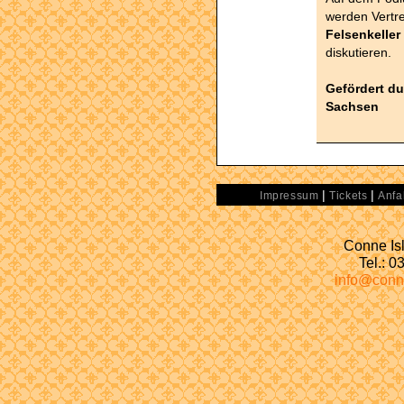
werden Vertre
Felsenkeller
diskutieren.
Gefördert du
Sachsen
|
|
Impressum
Tickets
Anfa
Conne Isl
Tel.: 
info@conn