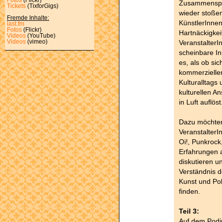
Zusammenspie
Tickets
(TixforGigs)
wieder stoßen
Fremde Inhalte:
KünstlerInnen
last.fm
Fotos
(Flickr)
Hartnäckigkei
Videos
(YouTube)
Veranstalter
Videos
(vimeo)
scheinbare I
es, als ob si
kommerziellen
Kulturalltags
kulturellen 
in Luft auflöst
Dazu möchten
Veranstalter
Oi!, Punkrock
Erfahrungen 
diskutieren 
Verständnis 
Kunst und Po
finden.
Teil 3:
Auf dem Podi