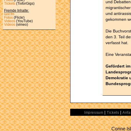
und Debatten 
Tickets
(TixforGigs)
migrantischer
Fremde Inhalte:
und antirassi
last.fm
Fotos
(Flickr)
gekommen we
Videos
(YouTube)
Videos
(vimeo)
Die Buchvorst
den 3. Teil d
verfasst hat.
Eine Veransta
Gefördert im
Landesprogr
Demokratie 
Bundesprogr
|
|
Impressum
Tickets
Anfa
Conne Isl