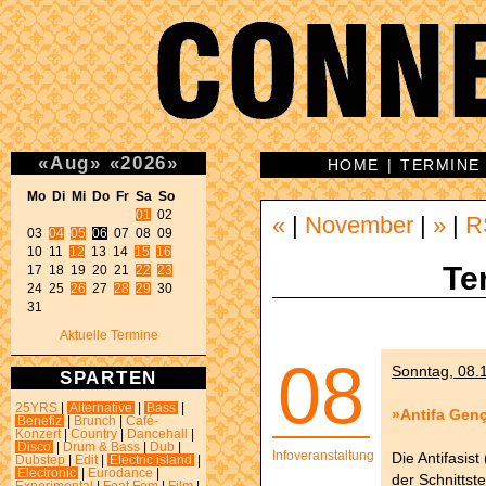
«
Aug
»
«
2026
»
HOME
|
TERMINE
Mo Di Mi Do Fr Sa So 
01
 02 

«
|
November
|
»
|
R
03 
04
05
06
 07 08 09 

10 11 
12
 13 14 
15
16
Te
17 18 19 20 21 
22
23
24 25 
26
 27 
28
29
 30 

31 
Aktuelle Termine
08
Sonntag, 08.1
SPARTEN
25YRS
|
Alternative
|
Bass
|
»Antifa Genç
Benefiz
|
Brunch
|
Café-
Konzert
|
Country
|
Dancehall
|
Disco
|
Drum & Bass
|
Dub
|
Infoveranstaltung
Die Antifasist
Dubstep
|
Edit
|
Electric island
|
Electronic
|
Eurodance
|
der Schnittste