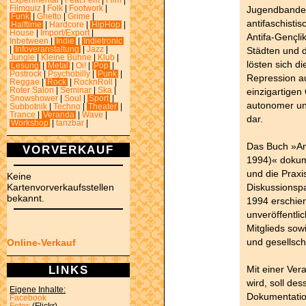
Experimental
|
Feat.Fem
|
Film
|
Jugendbande
Filmquiz
|
Folk
|
Footwork
|
Funk
|
Ghetto
|
Grime
|
antifaschistis
Halftime
|
Hardcore
|
HipHop
|
House
|
Import/Export
|
Antifa-Gençl
Inbetween
|
Indie
|
Indietronic
Städten und d
|
Infoveranstaltung
|
Jazz
|
Jungle
|
Kleine Bühne
|
Klub
|
lösten sich di
Lesung
|
Metal
|
Oi!
|
Pop
|
Postrock
|
Psychobilly
|
Punk
|
Repression auf
Reggae
|
Rock
|
RocknRoll
|
einzigartigen
Roter Salon
|
Seminar
|
Ska
|
Snowshower
|
Soul
|
Sport
|
autonomer und
Subbotnik
|
Techno
|
Theater
|
Trance
|
Veranda
|
Wave
|
dar.
Workshop
|
tanzbar
|
Das Buch »An
VORVERKAUF
1994)« dokum
und die Praxi
Keine
Diskussionspa
Kartenvorverkaufsstellen
bekannt.
1994 erschien
unveröffentli
Mitglieds sow
und gesellsch
Online-Verkauf
LINKS
Mit einer Ver
wird, soll de
Eigene Inhalte:
Dokumentatio
Facebook
Fotos
(Flickr)