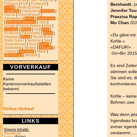
Experimental
|
Feat.Fem
|
Film
|
Bernhardt.
(w
Filmquiz
|
Folk
|
Footwork
|
Funk
|
Ghetto
|
Grime
|
Jennifer To
Halftime
|
Hardcore
|
HipHop
|
House
|
Import/Export
|
Praezisa Rap
Inbetween
|
Indie
|
Indietronic
Mo Chan
/DJ
|
Infoveranstaltung
|
Jazz
|
Jungle
|
Kleine Bühne
|
Klub
|
Lesung
|
Metal
|
Oi!
|
Pop
|
Postrock
|
Psychobilly
|
Punk
|
«Du gibst mir
Reggae
|
Rock
|
RocknRoll
|
Kohle.»
Roter Salon
|
Seminar
|
Ska
|
Snowshower
|
Soul
|
Sport
|
«DAFUR!»
Subbotnik
|
Techno
|
Theater
|
Trance
|
Veranda
|
Wave
|
-On+Brr 2015
Workshop
|
tanzbar
|
Es sind Zeile
VORVERKAUF
stimmen soll
Sie sind es, 
Keine
konfrontieren
Kartenvorverkaufsstellen
bekannt.
Kohle – keine
Bohnen usw.
Online-Verkauf
Was denn jetz
LINKS
Irgendwas br
immer irgend
Eigene Inhalte:
verdammt.....
Facebook
Fotos
(Flickr)