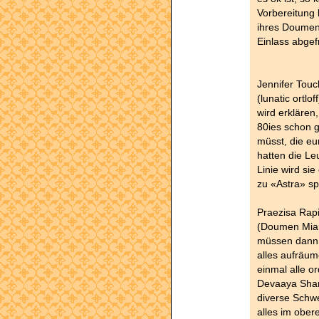
Vorbereitung 
ihres Doumen
Einlass abgef
Jennifer Touc
(lunatic ortloff
wird erklären
80ies schon 
müsst, die eu
hatten die Le
Linie wird si
zu «Astra» 
Praezisa Rap
(Doumen Mia
müssen dann 
alles aufräu
einmal alle o
Devaaya Shar
diverse Schwe
alles im ober