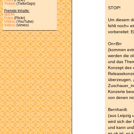
Tickets
(TixforGigs)
STOP!
Fremde Inhalte:
last.fm
Fotos
(Flickr)
Um diesem di
Videos
(YouTube)
fehlt noch» e
Videos
(vimeo)
vorbereitet: 
On+Brr
(kommen extr
werden die ob
und das Thema
Konzept des v
Releasekonze
überzeugen, 
Zuschauer_inn
Konzerte bes
von denen nic
Bernhardt.
(aus Leipzig
wird sich der
und kann und
es ok ist, so k