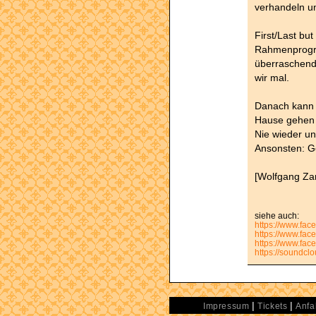
verhandeln un
First/Last but
Rahmenprogra
überraschend
wir mal.
Danach kann 
Hause gehen 
Nie wieder uns
Ansonsten: G
[Wolfgang Za
siehe auch:
https://www.fa
https://www.fac
https://www.fac
https://soundcl
|
|
Impressum
Tickets
Anfa