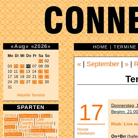
«
Aug
»
«
2026
»
HOME
|
TERMINE
Mo Di Mi Do Fr Sa So 
01
 02 

«
|
September
|
»
|
03 
04
05
06
 07 08 09 

10 11 
12
 13 14 
15
16
Te
17 18 19 20 21 
22
23
24 25 
26
 27 
28
29
 30 

31 
Aktuelle Termine
17
Donnerstag, 1
SPARTEN
Beginn: 21:0
25YRS
|
Alternative
|
Bass
|
Benefiz
|
Brunch
|
Café-
Klub: Live w
Konzert
|
Country
|
Dancehall
|
Disco
|
Drum & Bass
|
Dub
|
House
Dubstep
|
Edit
|
Electric island
|
Inbetween
Electronic
|
Eurodance
|
On+Brr
(hafe