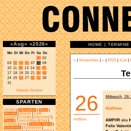
«
Aug
»
«
2026
»
HOME
|
TERMINE
Mo Di Mi Do Fr Sa So 
01
 02 

«
|
November
|
»
|
RSS
|
iCal
|
03 
04
05
06
 07 
08
 09 

10 11 
12
 13 14 
15
16
Te
17 18 19 20 21 
22
23
24 25 
26
 27 
28
29
 30 

31 
Aktuelle Termine
26
Mittwoch, 26.
SPARTEN
Halftime
25YRS
|
Alternative
|
Bass
|
Benefiz
|
Brunch
|
Café-
Konzert
|
Country
|
Dancehall
|
Halftime
AMP//R
aka
Disco
|
Drum & Bass
|
Dub
|
Dubstep
|
Edit
|
Electric island
|
Felix Valenti
Electronic
|
Eurodance
|