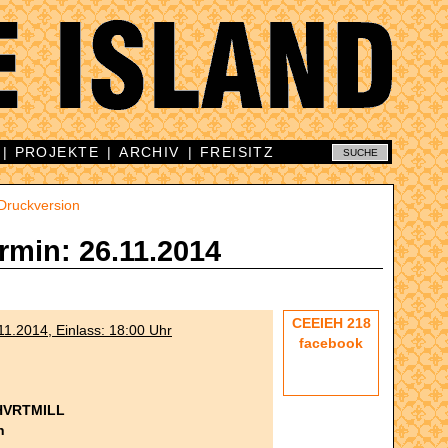
|
PROJEKTE
|
ARCHIV
|
FREISITZ
Druckversion
rmin: 26.11.2014
CEEIEH 218
11.2014, Einlass: 18:00 Uhr
facebook
HVRTMILL
n