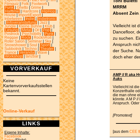
Toni Buletti
Experimental
|
Feat.Fem
|
Film
|
Filmquiz
|
Folk
|
Footwork
|
MRRM
Funk
|
Ghetto
|
Grime
|
Halftime
|
Hardcore
|
HipHop
|
Absent Zein
House
|
Import/Export
|
Inbetween
|
Indie
|
Indietronic
|
Infoveranstaltung
|
Jazz
|
Vielleicht ist
Jungle
|
Kleine Bühne
|
Klub
|
Lesung
|
Metal
|
Oi!
|
Pop
|
Dancefloor, d
Postrock
|
Psychobilly
|
Punk
|
zu suchen. E
Reggae
|
Rock
|
RocknRoll
|
Roter Salon
|
Seminar
|
Ska
|
Anspruch nicht
Snowshower
|
Soul
|
Sport
|
Subbotnik
|
Techno
|
Theater
|
der Suche. N
Trance
|
Veranda
|
Wave
|
doch eher de
Workshop
|
tanzbar
|
VORVERKAUF
AMP // R aka Hvr
Auks
Keine
Kartenvorverkaufsstellen
Vielleicht ist d
bekannt.
Konzerthalle ode
die man ohne ei
könnte. A M P //
Anspruch. Oder
Online-Verkauf
[Promotext]
LINKS
[aus dem
CEE I
Eigene Inhalte:
Facebook
Fotos
(Flickr)