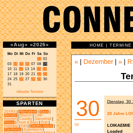
«
Aug
»
«
2026
»
HOME
|
TERMINE
Mo Di Mi Do Fr Sa So 
01
 02 

«
|
Dezember
|
»
|
R
03 
04
05
06
 07 08 
09
10 11 
12
 13 14 
15
16
Te
17 18 19 20 21 
22
23
24 25 
26
 27 
28
29
 30 

31 
Aktuelle Termine
30
Dienstag, 30.
SPARTEN
25YRS
|
Alternative
|
Bass
|
20 Jahre LO
Benefiz
|
Brunch
|
Café-
Konzert
|
Country
|
Dancehall
|
Disco
|
Drum & Bass
|
Dub
|
Oi!
LOIKAEMIE
Dubstep
|
Edit
|
Electric island
|
Electronic
|
Eurodance
|
Loaded