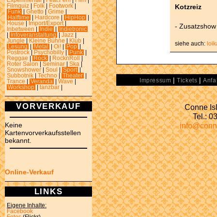
Experimental
|
Feat.Fem
|
Film
|
Kotzreiz
Filmquiz
|
Folk
|
Footwork
|
Funk
|
Ghetto
|
Grime
|
Halftime
|
Hardcore
|
HipHop
|
House
|
Import/Export
|
- Zusatzshow
Inbetween
|
Indie
|
Indietronic
|
Infoveranstaltung
|
Jazz
|
Jungle
|
Kleine Bühne
|
Klub
|
siehe auch:
loi
Lesung
|
Metal
|
Oi!
|
Pop
|
Postrock
|
Psychobilly
|
Punk
|
Reggae
|
Rock
|
RocknRoll
|
Roter Salon
|
Seminar
|
Ska
|
Snowshower
|
Soul
|
Sport
|
Subbotnik
|
Techno
|
Theater
|
|
|
Impressum
Tickets
Anfa
Trance
|
Veranda
|
Wave
|
Workshop
|
tanzbar
|
VORVERKAUF
Conne Isl
Tel.: 
info@conn
Keine
Kartenvorverkaufsstellen
bekannt.
Online-Verkauf
LINKS
Eigene Inhalte:
Facebook
Fotos
(Flickr)