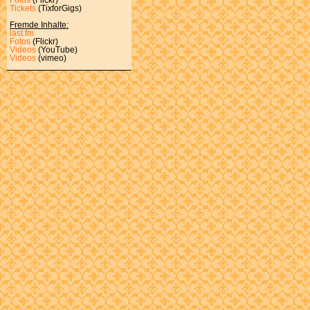
Tickets
(TixforGigs)
Fremde Inhalte:
last.fm
Fotos
(Flickr)
Videos
(YouTube)
Videos
(vimeo)