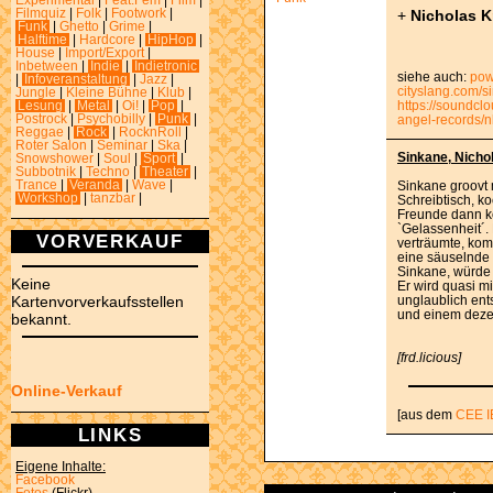
Experimental
|
Feat.Fem
|
Film
|
+
Nicholas K
Filmquiz
|
Folk
|
Footwork
|
Funk
|
Ghetto
|
Grime
|
Halftime
|
Hardcore
|
HipHop
|
House
|
Import/Export
|
Inbetween
|
Indie
|
Indietronic
siehe auch:
pow
|
Infoveranstaltung
|
Jazz
|
cityslang.com/s
Jungle
|
Kleine Bühne
|
Klub
|
https://soundcl
Lesung
|
Metal
|
Oi!
|
Pop
|
Postrock
|
Psychobilly
|
Punk
|
angel-records/n
Reggae
|
Rock
|
RocknRoll
|
Roter Salon
|
Seminar
|
Ska
|
Sinkane, Nicho
Snowshower
|
Soul
|
Sport
|
Subbotnik
|
Techno
|
Theater
|
Trance
|
Veranda
|
Wave
|
Sinkane groovt 
Workshop
|
tanzbar
|
Schreibtisch, k
Freunde dann k
`Gelassenheit´. 
VORVERKAUF
verträumte, kom
eine säuselnde
Sinkane, würde 
Keine
Er wird quasi m
Kartenvorverkaufsstellen
unglaublich ent
und einem deze
bekannt.
[frd.licious]
Online-Verkauf
[aus dem
CEE I
LINKS
Eigene Inhalte:
Facebook
Fotos
(Flickr)