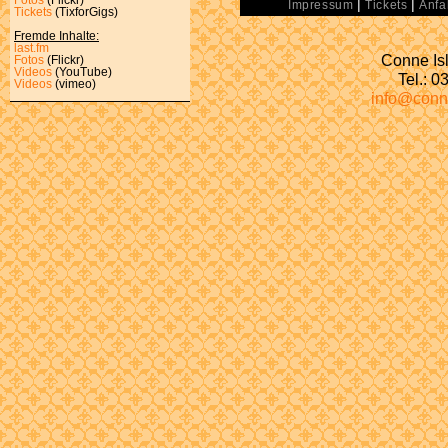
|
|
Impressum
Tickets
Anfa
Tickets
(TixforGigs)
Fremde Inhalte:
last.fm
Conne Isl
Fotos
(Flickr)
Videos
(YouTube)
Tel.: 
Videos
(vimeo)
info@conn