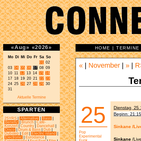
«
Aug
»
«
2026
»
HOME
|
TERMINE
Mo Di Mi Do Fr Sa So 
01
 02 

«
|
November
|
»
|
R
03 
04
05
06
07
 08 09 

10 11 
12
 13 14 
15
16
Te
17 18 19 20 21 
22
23
24 25 
26
 27 
28
29
 30 

31 
Aktuelle Termine
25
Dienstag, 25.
SPARTEN
Beginn: 21:1
25YRS
|
Alternative
|
Bass
|
Benefiz
|
Brunch
|
Café-
Sinkane /Liv
Konzert
|
Country
|
Dancehall
|
Disco
|
Drum & Bass
|
Dub
|
Pop
Dubstep
|
Edit
|
Electric island
|
Experimental
Electronic
|
Eurodance
|
Sinkane
/Live
Funk