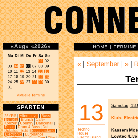
«
Aug
»
«
2026
»
HOME
|
TERMINE
Mo Di Mi Do Fr Sa So 
01
 02 

«
|
September
|
»
|
03 
04
05
06
 07 08 09 

10 11 
12
 13 14 
15
16
Te
17 18 19 20 21 
22
23
24 25 
26
 27 
28
29
 30 

31 
Aktuelle Termine
13
Samstag, 13.0
SPARTEN
25YRS
|
Alternative
|
Bass
|
Klub: Electr
Benefiz
|
Brunch
|
Café-
Konzert
|
Country
|
Dancehall
|
Disco
|
Drum & Bass
|
Dub
|
Techno
Kassem Mos
Dubstep
|
Edit
|
Electric island
|
House
Electronic
|
Eurodance
|
Lowtec
/Live
Electric island