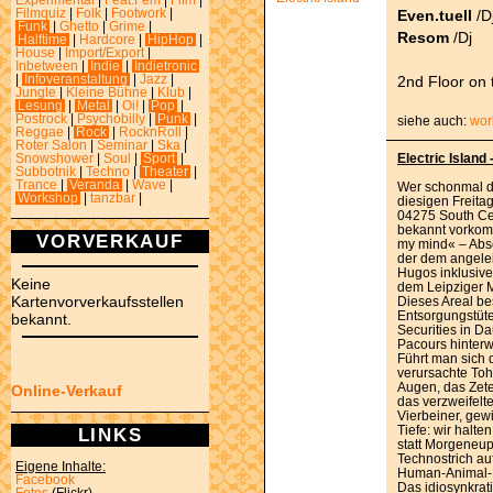
Experimental
|
Feat.Fem
|
Film
|
Even.tuell
/D
Filmquiz
|
Folk
|
Footwork
|
Funk
|
Ghetto
|
Grime
|
Resom
/Dj
Halftime
|
Hardcore
|
HipHop
|
House
|
Import/Export
|
Inbetween
|
Indie
|
Indietronic
2nd Floor on
|
Infoveranstaltung
|
Jazz
|
Jungle
|
Kleine Bühne
|
Klub
|
Lesung
|
Metal
|
Oi!
|
Pop
|
Postrock
|
Psychobilly
|
Punk
|
siehe auch:
wor
Reggae
|
Rock
|
RocknRoll
|
Roter Salon
|
Seminar
|
Ska
|
Electric Island
Snowshower
|
Soul
|
Sport
|
Subbotnik
|
Techno
|
Theater
|
Trance
|
Veranda
|
Wave
|
Wer schonmal d
Workshop
|
tanzbar
|
diesigen Freita
04275 South Ce
bekannt vorkomm
VORVERKAUF
my mind« – Abs
der dem angelei
Hugos inklusiv
Keine
dem Leipziger 
Kartenvorverkaufsstellen
Dieses Areal be
Entsorgungstüte
bekannt.
Securities in D
Pacours hinterw
Führt man sich 
verursachte Toh
Augen, das Zet
Online-Verkauf
das verzweifelte
Vierbeiner, gew
Tiefe: wir halte
LINKS
statt Morgeneup
Technostrich a
Eigene Inhalte:
Human-Animal-K
Facebook
Das idiosynkrat
Fotos
(Flickr)