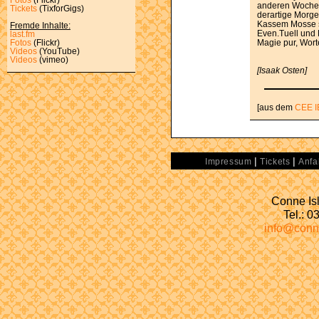
anderen Wochen
Tickets
(TixforGigs)
derartige Morge
Kassem Mosse s
Fremde Inhalte:
Even.Tuell und
last.fm
Magie pur, Wort
Fotos
(Flickr)
Videos
(YouTube)
Videos
(vimeo)
[Isaak Osten]
[aus dem
CEE I
|
|
Impressum
Tickets
Anfa
Conne Isl
Tel.: 
info@conn