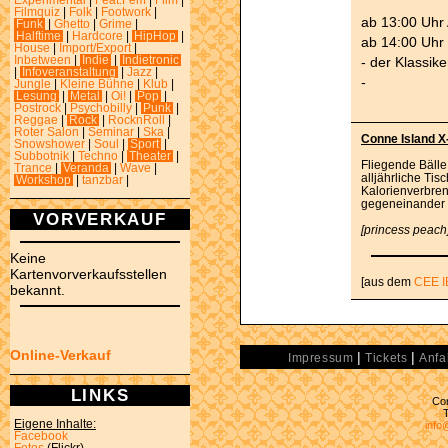
Experimental
|
Feat.Fem
|
Film
|
Filmquiz
|
Folk
|
Footwork
|
ab 13:00 Uhr
Funk
|
Ghetto
|
Grime
|
Halftime
|
Hardcore
|
HipHop
|
ab 14:00 Uhr 
House
|
Import/Export
|
- der Klassi
Inbetween
|
Indie
|
Indietronic
|
Infoveranstaltung
|
Jazz
|
-
Jungle
|
Kleine Bühne
|
Klub
|
Lesung
|
Metal
|
Oi!
|
Pop
|
Postrock
|
Psychobilly
|
Punk
|
Reggae
|
Rock
|
RocknRoll
|
Roter Salon
|
Seminar
|
Ska
|
Conne Island X
Snowshower
|
Soul
|
Sport
|
Subbotnik
|
Techno
|
Theater
|
Fliegende Bälle
Trance
|
Veranda
|
Wave
|
alljährliche Ti
Workshop
|
tanzbar
|
Kalorienverbre
gegeneinander 
VORVERKAUF
[princess peach
Keine
Kartenvorverkaufsstellen
[aus dem
CEE I
bekannt.
Online-Verkauf
|
|
Impressum
Tickets
Anfa
LINKS
Con
Eigene Inhalte:
info
Facebook
Fotos
(Flickr)