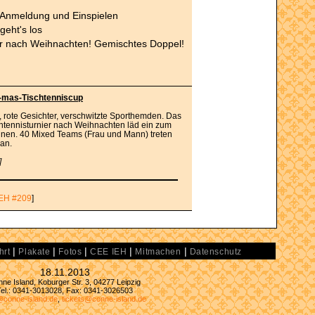
 Anmeldung und Einspielen
geht's los
ker nach Weihnachten! Gemischtes Doppel!
-mas-Tischtenniscup
, rote Gesichter, verschwitzte Sporthemden. Das
schtennisturnier nach Weihnachten läd ein zum
nnen. 40 Mixed Teams (Frau und Mann) treten
an.
]
EH #209
]
|
|
|
|
|
hrt
Plakate
Fotos
CEE IEH
Mitmachen
Datenschutz
18.11.2013
ne Island, Koburger Str. 3, 04277 Leipzig
Tel.: 0341-3013028, Fax: 0341-3026503
@conne-island.de
,
tickets@conne-island.de