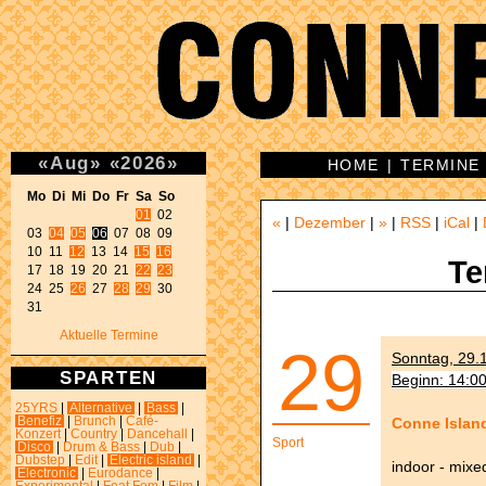
«
Aug
»
«
2026
»
HOME
|
TERMINE
Mo Di Mi Do Fr Sa So 
01
 02 

«
|
Dezember
|
»
|
RSS
|
iCal
|
03 
04
05
06
 07 08 09 

10 11 
12
 13 14 
15
16
Te
17 18 19 20 21 
22
23
24 25 
26
 27 
28
29
 30 

31 
Aktuelle Termine
29
Sonntag, 29.1
SPARTEN
Beginn: 14:0
25YRS
|
Alternative
|
Bass
|
Conne Islan
Benefiz
|
Brunch
|
Café-
Konzert
|
Country
|
Dancehall
|
Sport
Disco
|
Drum & Bass
|
Dub
|
Dubstep
|
Edit
|
Electric island
|
indoor - mixe
Electronic
|
Eurodance
|