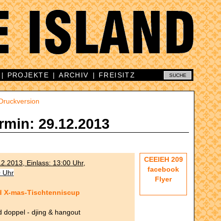
|
PROJEKTE
|
ARCHIV
|
FREISITZ
Druckversion
rmin: 29.12.2013
CEEIEH 209
2.2013, Einlass: 13:00 Uhr,
facebook
0 Uhr
Flyer
d X-mas-Tischtenniscup
d doppel - djing & hangout